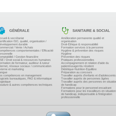
GÉNÉRALE
SANITAIRE & SOCIAL
ccueil & secrétariat
Amélioration permanente qualité et
ertification ISO, qualité, organisation /
organisation
éveloppement durable
Droit-Ethique & responsabilité
ommercial / Vente / Achats
Formation services à la personne
ompétences comportementales / Efficacité
Hygiène & prévention des risques
ersonnelle
Hygiène
omptabilité / Gestion financière
Prévention des risques
SE / Droit social & ressources humaines
Pratiques professionnelles
ormation de formateur, auditeur & tuteur
Accompagnement et relation d'aide du
nternet, réseaux sociaux / communication
patient/usager/du résident
xterne et marketing
Diététique-Nutrition-Equilibre
angue
Préparation au concours
es compétences en management
Travailler auprès d'enfants et d'adolescents
ogiciels bureautiques, PAO & informatique
Travailler auprès de personnes âgées
ogistique
Travailler auprès des personnes en situatio
oudure & autres compétences techniques
de handicap
Formations pour le personnel encadrant
Formations pour les travailleurs en situation
de handicap, indispensable à l'intégration
professionnelle