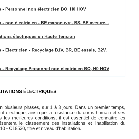
s - Personnel non électricien BO, H0 HOV
s - non électricien - BE manoeuvre, BS, BE mesure...
tions électriques en Haute Tension
 - Electricien - Recyclage B1V, BR, BE essais, B2V,
es - Recyclage Personnel non électricien BO, H0 HOV
LITATIONS ÉLECTRIQUES
 en plusieurs phases, sur 1 à 3 jours. Dans un premier temps,
nt électrique, ainsi que la résistance du corps humain et ses
s les meilleures conditions, il est essentiel de connaître les
sentera le classement des installations et l'habilitation du
- C18530, titre et niveau d'habilitation.