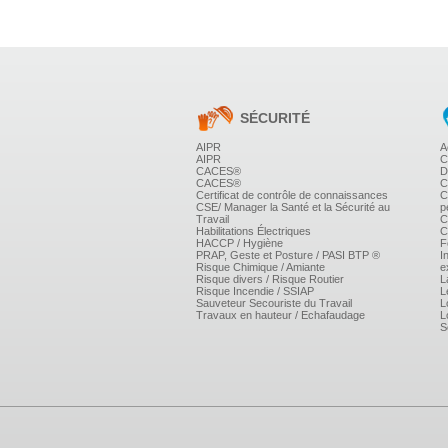
SÉCURITÉ
AIPR
A
AIPR
C
CACES®
D
CACES®
C
Certificat de contrôle de connaissances
C
CSE/ Manager la Santé et la Sécurité au
p
Travail
C
Habilitations Électriques
C
HACCP / Hygiène
F
PRAP, Geste et Posture / PASI BTP ®
I
Risque Chimique / Amiante
e
Risque divers / Risque Routier
L
Risque Incendie / SSIAP
L
Sauveteur Secouriste du Travail
L
Travaux en hauteur / Echafaudage
L
S