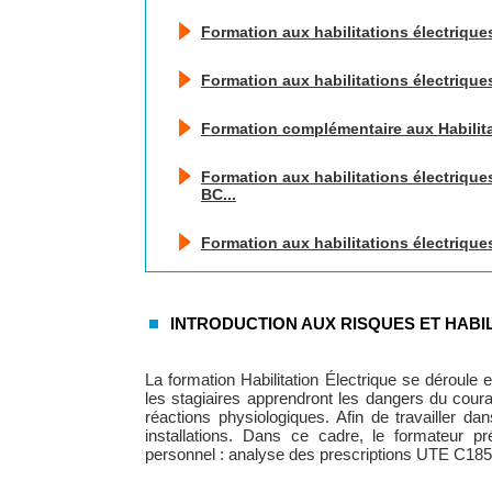
Formation aux habilitations électrique
Formation aux habilitations électrique
Formation complémentaire aux Habilita
Formation aux habilitations électriques
BC...
Formation aux habilitations électriqu
INTRODUCTION AUX RISQUES ET HABI
La formation Habilitation Électrique se déroule
les stagiaires apprendront les dangers du coura
réactions physiologiques. Afin de travailler dan
installations. Dans ce cadre, le formateur pré
personnel : analyse des prescriptions UTE C18510 