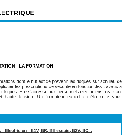
LECTRIQUE
TATION : LA FORMATION
mations dont le but est de prévenir les risques sur son lieu de
pliquer les prescriptions de sécurité en fonction des travaux à
ectriques. Elle s'adresse aux personnels électriciens, réalisant
t haute tension. Un formateur expert en électricité vous
 - Electricien - B1V, BR, BE essais, B2V, BC...