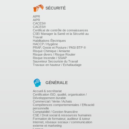
SÉCURITÉ
AIPR
AIPR
CACES®
CACES®
Certificat de contrôle de connaissances
CSE/ Manager la Santé et la Sécurité au
Travail
Habilitations Électriques
HACCP / Hygiène
PRAP, Geste et Posture / PASI BTP ®
Risque Chimique / Amiante
Risque divers / Risque Routier
Risque Incendie / SSIAP
Sauveteur Secouriste du Travail
Travaux en hauteur / Echafaudage
GÉNÉRALE
Accueil & secrétariat
Certification ISO, qualité, organisation /
Développement durable
Commercial / Vente / Achats
Compétences comportementales / Efficacité
personnelle
Comptabilité / Gestion financière
CSE / Droit social & ressources humaines
Formation de formateur, auditeur & tuteur
Internet, réseaux sociaux / communication
externe et marketing