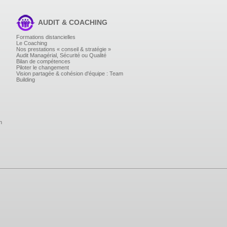
AUDIT & COACHING
Formations distancielles
Le Coaching
Nos prestations « conseil & stratégie »
Audit Managérial, Sécurité ou Qualité
Bilan de compétences
Piloter le changement
Vision partagée & cohésion d'équipe : Team
Building
n