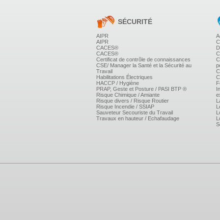
SÉCURITÉ
AIPR
A
AIPR
C
CACES®
D
CACES®
C
Certificat de contrôle de connaissances
C
CSE/ Manager la Santé et la Sécurité au
p
Travail
C
Habilitations Électriques
C
HACCP / Hygiène
F
PRAP, Geste et Posture / PASI BTP ®
I
Risque Chimique / Amiante
e
Risque divers / Risque Routier
L
Risque Incendie / SSIAP
L
Sauveteur Secouriste du Travail
L
Travaux en hauteur / Echafaudage
L
S