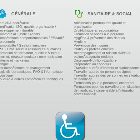
GÉNÉRALE
SANITAIRE & SOCIAL
ccueil & secrétariat
Amélioration permanente qualité et
ertification ISO, qualité, organisation /
organisation
éveloppement durable
Droit-Ethique & responsabilité
ommercial / Vente / Achats
Formation services à la personne
ompétences comportementales / Efficacité
Hygiène & prévention des risques
ersonnelle
Hygiène
omptabilité / Gestion financière
Prévention des risques
SE / Droit social & ressources humaines
Pratiques professionnelles
ormation de formateur, auditeur & tuteur
Accompagnement et relation d'aide du
nternet, réseaux sociaux / communication
patient/usager/du résident
xterne et marketing
Diététique-Nutrition-Equilibre
angue
Préparation au concours
es compétences en management
Travailler auprès d'enfants et d'adolescents
ogiciels bureautiques, PAO & informatique
Travailler auprès de personnes âgées
ogistique
Travailler auprès des personnes en situatio
oudure & autres compétences techniques
de handicap
Formations pour le personnel encadrant
Formations pour les travailleurs en situation
de handicap, indispensable à l'intégration
professionnelle