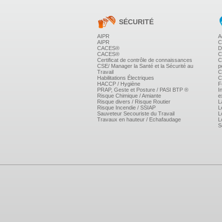
SÉCURITÉ
AIPR
A
AIPR
C
CACES®
D
CACES®
C
Certificat de contrôle de connaissances
C
CSE/ Manager la Santé et la Sécurité au
p
Travail
C
Habilitations Électriques
C
HACCP / Hygiène
F
PRAP, Geste et Posture / PASI BTP ®
I
Risque Chimique / Amiante
e
Risque divers / Risque Routier
L
Risque Incendie / SSIAP
L
Sauveteur Secouriste du Travail
L
Travaux en hauteur / Echafaudage
L
S