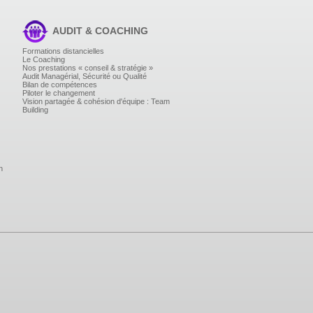
AUDIT & COACHING
Formations distancielles
Le Coaching
Nos prestations « conseil & stratégie »
Audit Managérial, Sécurité ou Qualité
Bilan de compétences
Piloter le changement
Vision partagée & cohésion d'équipe : Team
Building
n