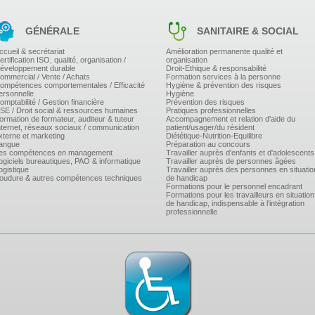
GÉNÉRALE
SANITAIRE & SOCIAL
ccueil & secrétariat
Amélioration permanente qualité et
ertification ISO, qualité, organisation /
organisation
éveloppement durable
Droit-Ethique & responsabilité
ommercial / Vente / Achats
Formation services à la personne
ompétences comportementales / Efficacité
Hygiène & prévention des risques
ersonnelle
Hygiène
omptabilité / Gestion financière
Prévention des risques
SE / Droit social & ressources humaines
Pratiques professionnelles
ormation de formateur, auditeur & tuteur
Accompagnement et relation d'aide du
nternet, réseaux sociaux / communication
patient/usager/du résident
xterne et marketing
Diététique-Nutrition-Equilibre
angue
Préparation au concours
es compétences en management
Travailler auprès d'enfants et d'adolescents
ogiciels bureautiques, PAO & informatique
Travailler auprès de personnes âgées
ogistique
Travailler auprès des personnes en situatio
oudure & autres compétences techniques
de handicap
Formations pour le personnel encadrant
Formations pour les travailleurs en situation
de handicap, indispensable à l'intégration
professionnelle