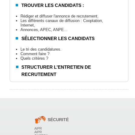
TROUVER LES CANDIDATS :
Rédiger et diffuser l'annonce de recrutement.
Les différents canaux de diffusion : Cooptation,
Internet,
Annonces, APEC, ANPE...
SÉLECTIONNER LES CANDIDATS
Le tri des candidatures.
Comment faire ?
Quels critères ?
STRUCTURER L'ENTRETIEN DE
RECRUTEMENT
Préparation de l'entretien .
Les questions à poser en fonction du profil du poste et
du profil du candidat.
L'écoute du candidat.
Les mises en situations éventuelles.
Les impressions ressenties...
CHOISIR UN CANDIDAT
SÉCURITÉ
Comment choisir celui qui s'adaptera le mieux au
AIPR
poste, à l'entreprise ?
AIPR