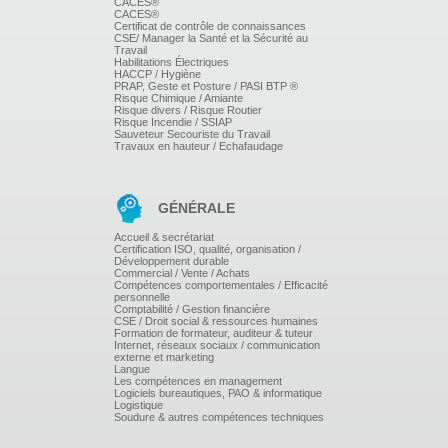
CACES®
Quelles méthodes et appuis extérieurs choisir pourquoi
CACES®
et dans quels cas : tests, graphologie, numérologie,
Certificat de contrôle de connaissances
typologie (ennéagramme....)
CSE/ Manager la Santé et la Sécurité au
Quelle part donner à l'intuition, aux informations
Travail
Habilitations Électriques
recueillies ?
HACCP / Hygiène
PRAP, Geste et Posture / PASI BTP ®
INTÉGRER LE CANDIDAT : L'EMBAUCHER
Risque Chimique / Amiante
Risque divers / Risque Routier
Risque Incendie / SSIAP
L'accueillir, l'inviter à prendre possession de son lieu de
Sauveteur Secouriste du Travail
travail, lui repréciser ses missions, ses droits et ses
Travaux en hauteur / Echafaudage
devoirs...Le manager pour bien démarrer...
Les formalités administratives.
Le contrat de travail.
GÉNÉRALE
Accueil & secrétariat
Certification ISO, qualité, organisation /
Développement durable
Commercial / Vente / Achats
Compétences comportementales / Efficacité
personnelle
Comptabilité / Gestion financière
CSE / Droit social & ressources humaines
Formation de formateur, auditeur & tuteur
Internet, réseaux sociaux / communication
externe et marketing
Langue
Les compétences en management
Logiciels bureautiques, PAO & informatique
Logistique
Soudure & autres compétences techniques