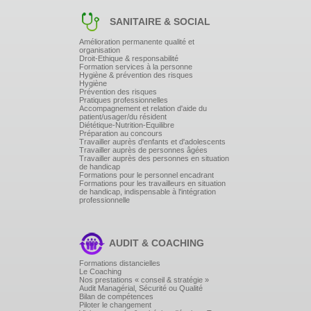
SANITAIRE & SOCIAL
Amélioration permanente qualité et
organisation
Droit-Ethique & responsabilité
Formation services à la personne
Hygiène & prévention des risques
Hygiène
Prévention des risques
Pratiques professionnelles
Accompagnement et relation d'aide du
patient/usager/du résident
Diététique-Nutrition-Equilibre
Préparation au concours
Travailler auprès d'enfants et d'adolescents
Travailler auprès de personnes âgées
Travailler auprès des personnes en situation
de handicap
Formations pour le personnel encadrant
Formations pour les travailleurs en situation
de handicap, indispensable à l'intégration
professionnelle
AUDIT & COACHING
Formations distancielles
Le Coaching
Nos prestations « conseil & stratégie »
Audit Managérial, Sécurité ou Qualité
Bilan de compétences
Piloter le changement