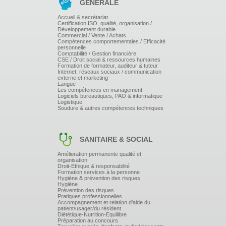
GÉNÉRALE
Aligner, Modifier Longueur, Rotation et Echelle par
référence de point géométrique, Ajuster et Prolonger,
Accueil & secrétariat
etc.
Certification ISO, qualité, organisation /
Développement durable
LES ELÉMENTS DE BIBLIOTHÈQUES (BLOC)
Commercial / Vente / Achats
Compétences comportementales / Efficacité
personnelle
Création d'éléments de bibliothèques (Blocs).
Comptabilité / Gestion financière
Gestion et modification de référence de Bloc.
CSE / Droit social & ressources humaines
Formation de formateur, auditeur & tuteur
Internet, réseaux sociaux / communication
LES ATTRIBUTS : CRÉATION DES ATTRIBUTS
externe et marketing
Langue
ASSOCIÉS AU BLOC.
Les compétences en management
Logiciels bureautiques, PAO & informatique
Logistique
Soudure & autres compétences techniques
AUTOCAD DESIGN CENTER
Traitement et Gestion dans Design Center des
différentes informations dédiées à la base de données
SANITAIRE & SOCIAL
d'un dessin (Bloc - Calque - Style de Cote et Texte -
Type de Ligne-Xref, etc....).
Amélioration permanente qualité et
organisation
LA PALETTE D'OUTILS : GESTION, CRÉATION
Droit-Ethique & responsabilité
Formation services à la personne
ET PERSONNALISATION.
Hygiène & prévention des risques
Hygiène
Prévention des risques
Pratiques professionnelles
TEXTE : CRÉATION ET ÉDITION DE TEXTE.
Accompagnement et relation d'aide du
patient/usager/du résident
Diététique-Nutrition-Equilibre
Préparation au concours