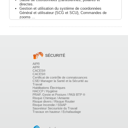
directes.
Gestion et utilisation du système de coordonnées
Général et utilisateur (SCG et SCU), Commandes de
zooms ...
GESTION DES CALQUES
Couleurs, types de trait avec association d'épaisseur
de trait.
Calques imprimé ou non imprimable.
L'état des calques: Gelé/Libéré, Verrouillé/Déverrouillé.
Les types de lignes, l'échelle de types de ligne (Axes,
SÉCURITÉ
pointillés...
AIPR
MODIFICATION ET SÉLECTION D'OBJETS
AIPR
CACES®
CACES®
Propriétés d'objets et sélection rapide, Les outils de
Certificat de contrôle de connaissances
sélection ...
CSE/ Manager la Santé et la Sécurité au
Travail
LES ENTITÉS ET LEURS ÉDITIONS
Habilitations Électriques
HACCP / Hygiène
PRAP, Geste et Posture / PASI BTP ®
Etudes des entités graphiques en 2D.
Risque Chimique / Amiante
Risque divers / Risque Routier
Eléments simples (ligne, cercle, droite, point etc....).
Risque Incendie / SSIAP
Eléments composés.(polyligne, polygone, anneau,
Sauveteur Secouriste du Travail
rectangle, spline, ellipse, contour, région).
Travaux en hauteur / Echafaudage
OPTIMISATION DE COMMANDE AUTOCAD