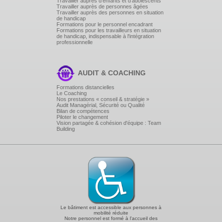
Travailler auprès d'enfants et d'adolescents
COTATIONS : CRÉATION ET OPTIMISATION
Travailler auprès de personnes âgées
Travailler auprès des personnes en situation
DES STYLES DE COTES.
de handicap
Formations pour le personnel encadrant
Formations pour les travailleurs en situation
de handicap, indispensable à l'intégration
CONNEXION
professionnelle
Echange de données avec Microsoft office (O.L.E).
Hyper liens (Associer une doc technique à un objet).
Echange de donnée par Internet (Fichier E-transmet).
AUDIT & COACHING
MISE EN PAGE ET IMPRESSION
Formations distancielles
Le Coaching
Nos prestations « conseil & stratégie »
Gestionnaire et optimisation des modes de
Audit Managérial, Sécurité ou Qualité
présentation en espace OBJET et PAPIER
Bilan de compétences
Piloter le changement
(Périphérique, Format de papier,
Vision partagée & cohésion d'équipe : Team
Echelle d'impression, Style d'attribution de Plumes)
Building
Création de détails par Fenêtres Flottantes.
Le bâtiment est accessible aux personnes à
mobilité réduite
Notre personnel est formé à l'accueil des