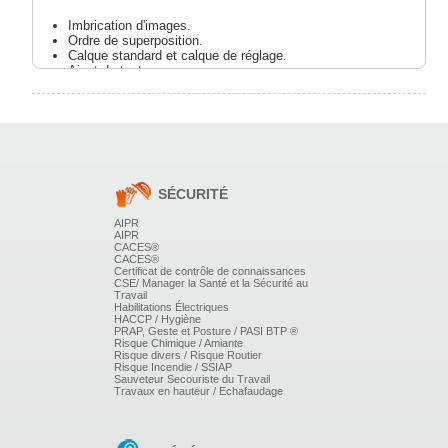
Imbrication d'images.
Ordre de superposition.
Calque standard et calque de réglage.
Ajout de texte.
OUTILS DE DESSIN
Paramétrage
Palettes d'options et formes.
LES RÉGLAGES
SÉCURITÉ
Niveaux, balance des couleurs.
AIPR
Sélection des couleurs, Pantone, RVB, CMJN.
AIPR
Création de dégradés.
CACES®
CACES®
Certificat de contrôle de connaissances
RETOUCHES
CSE/ Manager la Santé et la Sécurité au
Travail
Habilitations Électriques
Photographiques et détourage.
HACCP / Hygiène
Procédure de base.
PRAP, Geste et Posture / PASI BTP ®
Recadrage.
Risque Chimique / Amiante
Corrections chromatiques.
Risque divers / Risque Routier
Risque Incendie / SSIAP
Suppression d'éléments indésirables.
Sauveteur Secouriste du Travail
Travaux en hauteur / Echafaudage
LES FILTRES