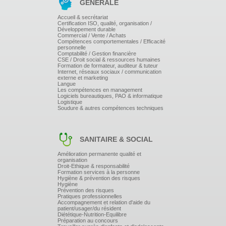
LES FORMATS D'ENREGISTREMENT
GÉNÉRALE
Accueil & secrétariat
Certification ISO, qualité, organisation /
Développement durable
Commercial / Vente / Achats
Compétences comportementales / Efficacité
personnelle
Comptabilité / Gestion financière
CSE / Droit social & ressources humaines
Formation de formateur, auditeur & tuteur
Internet, réseaux sociaux / communication
externe et marketing
Langue
Les compétences en management
Logiciels bureautiques, PAO & informatique
Logistique
Soudure & autres compétences techniques
SANITAIRE & SOCIAL
Amélioration permanente qualité et
organisation
Droit-Ethique & responsabilité
Formation services à la personne
Hygiène & prévention des risques
Hygiène
Prévention des risques
Pratiques professionnelles
Accompagnement et relation d'aide du
patient/usager/du résident
Diététique-Nutrition-Equilibre
Préparation au concours