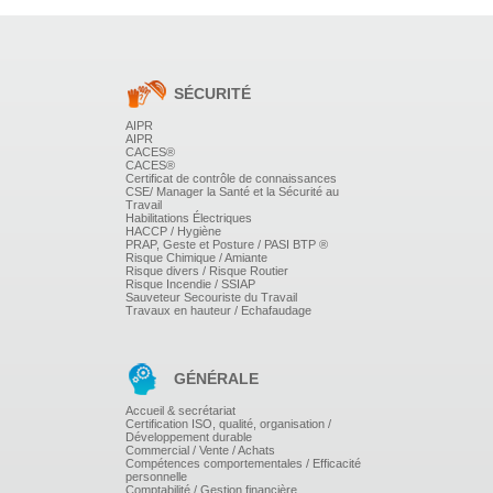
Coordonner la mise en situation de travail.
MISE EN SITUATION DE SÉQUENCES DE
FORMATION FILMÉE
SÉCURITÉ
IDENTIFICATION D'AXES DE PROGRÈS
AIPR
PERSONNELS ET CONSTRUCTION D'UN
AIPR
CACES®
PLAN D'ACTION POUR AMÉLIORER SES
CACES®
Certificat de contrôle de connaissances
PRATIQUES
CSE/ Manager la Santé et la Sécurité au
Travail
Habilitations Électriques
HACCP / Hygiène
PRAP, Geste et Posture / PASI BTP ®
Risque Chimique / Amiante
Risque divers / Risque Routier
Risque Incendie / SSIAP
Sauveteur Secouriste du Travail
Travaux en hauteur / Echafaudage
GÉNÉRALE
Accueil & secrétariat
Certification ISO, qualité, organisation /
Développement durable
Commercial / Vente / Achats
Compétences comportementales / Efficacité
personnelle
Comptabilité / Gestion financière