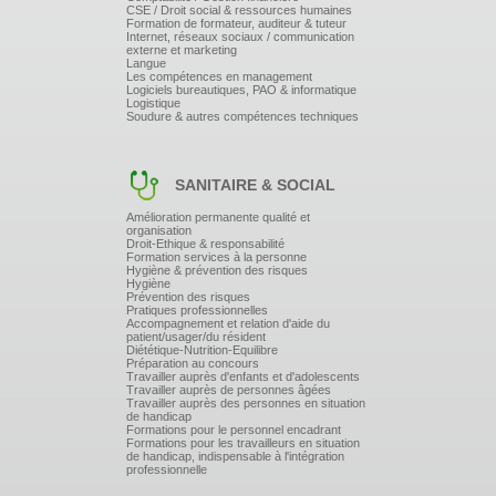
CSE / Droit social & ressources humaines
Formation de formateur, auditeur & tuteur
Internet, réseaux sociaux / communication
externe et marketing
Langue
Les compétences en management
Logiciels bureautiques, PAO & informatique
Logistique
Soudure & autres compétences techniques
SANITAIRE & SOCIAL
Amélioration permanente qualité et
organisation
Droit-Ethique & responsabilité
Formation services à la personne
Hygiène & prévention des risques
Hygiène
Prévention des risques
Pratiques professionnelles
Accompagnement et relation d'aide du
patient/usager/du résident
Diététique-Nutrition-Equilibre
Préparation au concours
Travailler auprès d'enfants et d'adolescents
Travailler auprès de personnes âgées
Travailler auprès des personnes en situation
de handicap
Formations pour le personnel encadrant
Formations pour les travailleurs en situation
de handicap, indispensable à l'intégration
professionnelle