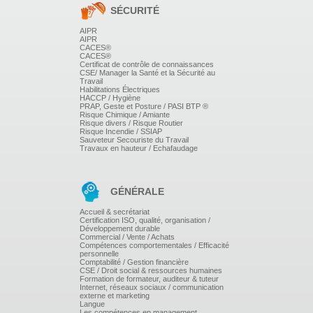
SÉCURITÉ
La problématique du corps.
L'adolescence en tant que travail de deuil.
AIPR
AIPR
CACES®
COMPORTEMENTS VIOLENTS CHEZ
CACES®
Certificat de contrôle de connaissances
L'ADOLESCENT PERTURBÉ
CSE/ Manager la Santé et la Sécurité au
Travail
Habilitations Électriques
Les comportements violents chez l'adolescent dans le
HACCP / Hygiène
cas de schizophrénie.
PRAP, Geste et Posture / PASI BTP ®
Risque Chimique / Amiante
Impulsivité et agressivité de l'adolescent au profil
Risque divers / Risque Routier
«borderline»
Risque Incendie / SSIAP
Les réactions agressives et imprévisibles chez l'enfant
Sauveteur Secouriste du Travail
«abandonnique»
Travaux en hauteur / Echafaudage
Réactivation de violences subies
II - LE PERSONNEL FACE AUX
MANIFESTATIONS DE LA
GÉNÉRALE
VIOLENCE
Accueil & secrétariat
Certification ISO, qualité, organisation /
Face à la peur, au danger.
Développement durable
Face à sa propre violence, sa réactivité.
Commercial / Vente / Achats
Le stress, réponse à une impasse
Compétences comportementales / Efficacité
personnelle
La tentation d'un comportement de démission.
Comptabilité / Gestion financière
III - LES AXES DE PROGRÈS
CSE / Droit social & ressources humaines
Formation de formateur, auditeur & tuteur
Internet, réseaux sociaux / communication
externe et marketing
LES ATTITUDES DU PROFESSIONNEL
Langue
Les compétences en management