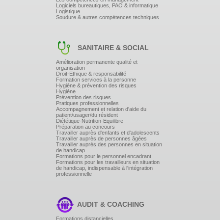
Logiciels bureautiques, PAO & informatique
L'approche d'une certaine maîtrise de soi
Logistique
Les comportements éducatifs appropriés
Soudure & autres compétences techniques
LE CADRE INSTITUTIONNEL
SANITAIRE & SOCIAL
La cohésion d'équipe
le cadre contenant
Les limites de l'adulte
Amélioration permanente qualité et
organisation
Droit-Ethique & responsabilité
Formation services à la personne
Hygiène & prévention des risques
Hygiène
Prévention des risques
Pratiques professionnelles
Accompagnement et relation d'aide du
patient/usager/du résident
Diététique-Nutrition-Equilibre
Préparation au concours
Travailler auprès d'enfants et d'adolescents
Travailler auprès de personnes âgées
Travailler auprès des personnes en situation
de handicap
Formations pour le personnel encadrant
Formations pour les travailleurs en situation
de handicap, indispensable à l'intégration
professionnelle
AUDIT & COACHING
Formations distancielles