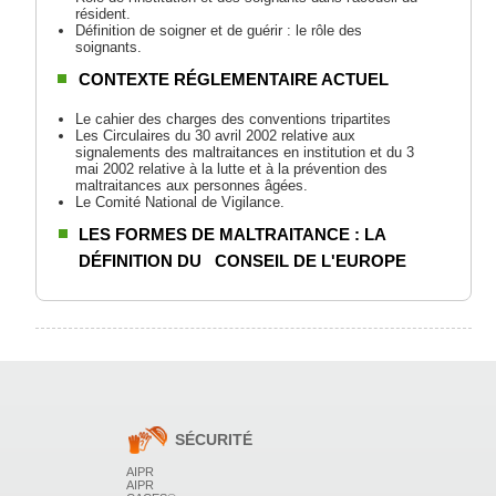
résident.
Définition de soigner et de guérir : le rôle des
soignants.
CONTEXTE RÉGLEMENTAIRE ACTUEL
Le cahier des charges des conventions tripartites
Les Circulaires du 30 avril 2002 relative aux
signalements des maltraitances en institution et du 3
mai 2002 relative à la lutte et à la prévention des
maltraitances aux personnes âgées.
Le Comité National de Vigilance.
LES FORMES DE MALTRAITANCE : LA
DÉFINITION DU CONSEIL DE L'EUROPE
MALTRAITANCES SPÉCIFIQUES
ANALYSE DE L'EXISTANT REPOSANT SUR LE
TRAVAIL DÉJÀ EFFECTUÉ PAR LES
STRUCTURES
SÉCURITÉ
AIPR
LES ACTIONS DE PRÉVENTION À METTRE EN
AIPR