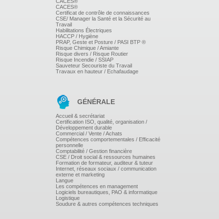
CACES®
PLACE DANS LA PRATIQUE
CACES®
Certificat de contrôle de connaissances
PROFESSIONNELLE
CSE/ Manager la Santé et la Sécurité au
Travail
Habilitations Électriques
HACCP / Hygiène
LES LEVIERS NOUVEAUX DE GARANTIE DE
PRAP, Geste et Posture / PASI BTP ®
Risque Chimique / Amiante
LA BIENTRAITANCE
Risque divers / Risque Routier
Risque Incendie / SSIAP
Sauveteur Secouriste du Travail
Organisation
Travaux en hauteur / Echafaudage
Psychologique
Extérieur
GÉNÉRALE
LA CHARTE DES DROITS ET LIBERTÉS DES
Accueil & secrétariat
PERSONNES ÂGÉES, DES PERSONNES
Certification ISO, qualité, organisation /
Développement durable
ÂGÉES DÉPENDANTES ET LES BESOINS
Commercial / Vente / Achats
Compétences comportementales / Efficacité
PRIMAIRES... EN BANDE DESSINÉE
personnelle
Comptabilité / Gestion financière
CSE / Droit social & ressources humaines
Formation de formateur, auditeur & tuteur
JEUX DE RÔLES
Internet, réseaux sociaux / communication
externe et marketing
Langue
Les compétences en management
Logiciels bureautiques, PAO & informatique
Logistique
Soudure & autres compétences techniques