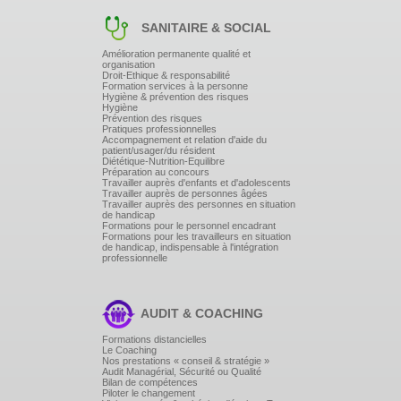
SANITAIRE & SOCIAL
Amélioration permanente qualité et
organisation
Droit-Ethique & responsabilité
Formation services à la personne
Hygiène & prévention des risques
Hygiène
Prévention des risques
Pratiques professionnelles
Accompagnement et relation d'aide du
patient/usager/du résident
Diététique-Nutrition-Equilibre
Préparation au concours
Travailler auprès d'enfants et d'adolescents
Travailler auprès de personnes âgées
Travailler auprès des personnes en situation
de handicap
Formations pour le personnel encadrant
Formations pour les travailleurs en situation
de handicap, indispensable à l'intégration
professionnelle
AUDIT & COACHING
Formations distancielles
Le Coaching
Nos prestations « conseil & stratégie »
Audit Managérial, Sécurité ou Qualité
Bilan de compétences
Piloter le changement