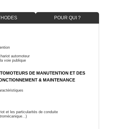
THODES
POUR QUI ?
ention
 chariot automoteur
r la voie publique
UTOMOTEURS DE MANUTENTION ET DES
FONCTIONNEMENT & MAINTENANCE
aractéristiques
ot et les particularités de conduite
tromécanique...)