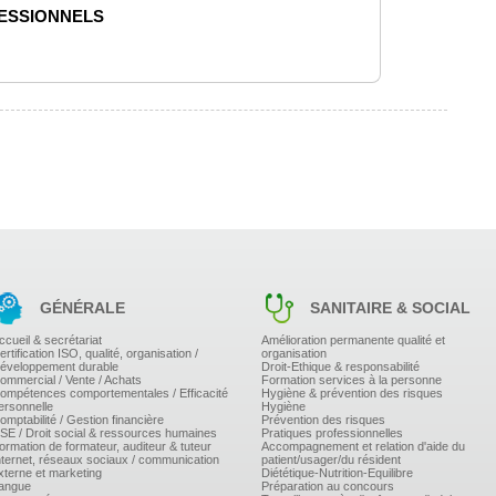
FESSIONNELS
 circulation
batteries...
ion de personnes
ser
ité de la charge transportée..
fficultés rencontrées
OTS AUTOMOTEURS À CONDUCTEUR PORTÉ
ntion envisagée
GÉNÉRALE
SANITAIRE & SOCIAL
 poste
 charge, en marche avant et arrière, en virage, avec
ccueil & secrétariat
Amélioration permanente qualité et
ertification ISO, qualité, organisation /
organisation
ressort
éveloppement durable
Droit-Ethique & responsabilité
ommercial / Vente / Achats
Formation services à la personne
ompétences comportementales / Efficacité
Hygiène & prévention des risques
ersonnelle
Hygiène
palettier
omptabilité / Gestion financière
Prévention des risques
hicule par l'arrière
SE / Droit social & ressources humaines
Pratiques professionnelles
use,un contener rigide ...
ormation de formateur, auditeur & tuteur
Accompagnement et relation d'aide du
d'un porte engin.
nternet, réseaux sociaux / communication
patient/usager/du résident
xterne et marketing
Diététique-Nutrition-Equilibre
angue
Préparation au concours