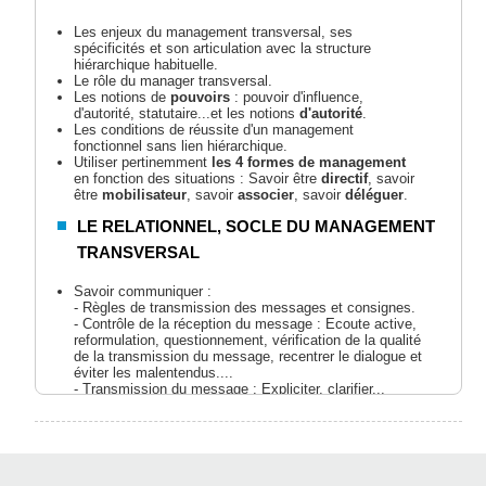
Les enjeux du management transversal, ses
spécificités et son articulation avec la structure
hiérarchique habituelle.
Le rôle du manager transversal.
Les notions de
pouvoirs
: pouvoir d'influence,
d'autorité, statutaire...et les notions
d'autorité
.
Les conditions de réussite d'un management
fonctionnel sans lien hiérarchique.
Utiliser pertinemment
les 4 formes de management
en fonction des situations : Savoir être
directif
, savoir
être
mobilisateur
, savoir
associer
, savoir
déléguer
.
LE RELATIONNEL, SOCLE DU MANAGEMENT
TRANSVERSAL
Savoir communiquer :
- Règles de transmission des messages et consignes.
- Contrôle de la réception du message : Ecoute active,
reformulation, questionnement, vérification de la qualité
de la transmission du message, recentrer le dialogue et
éviter les malentendus....
- Transmission du message : Expliciter, clarifier...
Prendre conscience de ses propres
attitudes
dans les
relations avec les autres.
S'affirmer
en préservant la relation.
Asseoir
sa légitimité et sa crédibilité
en ajustant ses
comportements : "Les Quatre Réglages ».