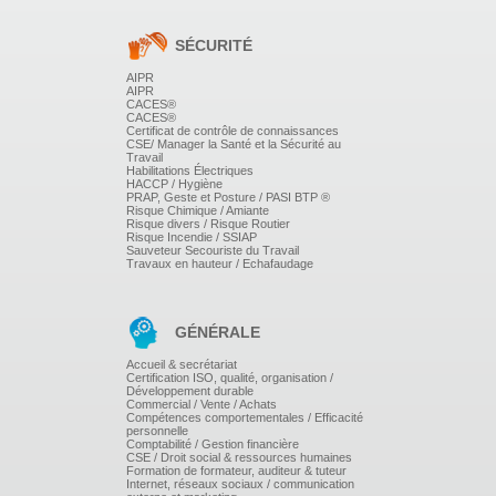
ORGANISER ET PILOTER LE TRAVAIL DE SON
ÉQUIPE
SÉCURITÉ
AIPR
Définir les missions respectives des membres de
AIPR
l'équipe en fonction des compétences recherchées.
CACES®
Organiser le travail de l'équipe : règles de
CACES®
fonctionnement, répartition des tâches, la définition des
Certificat de contrôle de connaissances
CSE/ Manager la Santé et la Sécurité au
limites...
Travail
Fixer des objectifs individuels opérationnels et
Habilitations Électriques
mesurables.
HACCP / Hygiène
Analyser la cohérence entre objectifs, moyens et
PRAP, Geste et Posture / PASI BTP ®
Risque Chimique / Amiante
autonomie.
Risque divers / Risque Routier
Connaître et faire connaître les devoirs respectifs de
Risque Incendie / SSIAP
chacun (loyauté, reporting...).
Sauveteur Secouriste du Travail
Suivre, animer et piloter les revues d'affaires et l'état
Travaux en hauteur / Echafaudage
d'avancement des missions.
GÉNÉRALE
Accueil & secrétariat
Certification ISO, qualité, organisation /
Développement durable
Commercial / Vente / Achats
Compétences comportementales / Efficacité
personnelle
Comptabilité / Gestion financière
CSE / Droit social & ressources humaines
Formation de formateur, auditeur & tuteur
Internet, réseaux sociaux / communication