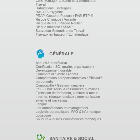
CSE/ Manager la Santé et la Sécurité au
- Identifier les évènements sensibles au contrôle
Travail
Habilitations Électriques
HACCP / Hygiène
Participer au contrôle
PRAP, Geste et Posture / PASI BTP ®
- Collaborer aux procédures de contrôle
Risque Chimique / Amiante
- Identifier les marges de négociation
Risque divers / Risque Routier
Risque Incendie / SSIAP
Sauveteur Secouriste du Travail
Valider le contrôle
Travaux en hauteur / Echafaudage
- Réagir à la lettre d'observation
- Accompagner la procédure
GÉNÉRALE
- Anticiper les risques de contrôle
Accueil & secrétariat
Certification ISO, qualité, organisation /
Développement durable
Commercial / Vente / Achats
Compétences comportementales / Efficacité
personnelle
Comptabilité / Gestion financière
CSE / Droit social & ressources humaines
Formation de formateur, auditeur & tuteur
Internet, réseaux sociaux / communication
externe et marketing
Langue
Les compétences en management
Logiciels bureautiques, PAO & informatique
Logistique
Soudure & autres compétences techniques
SANITAIRE & SOCIAL