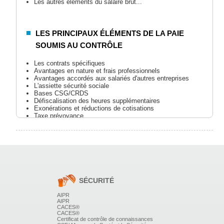
Les autres éléments du salaire brut...
LES PRINCIPAUX ÉLÉMENTS DE LA PAIE
SOUMIS AU CONTRÔLE
Les contrats spécifiques
Avantages en nature et frais professionnels
Avantages accordés aux salariés d'autres entreprises
L'assiette sécurité sociale
Bases CSG/CRDS
Défiscalisation des heures supplémentaires
Exonérations et réductions de cotisations
Taxe prévoyance
Contribution sociale de solidarité des sociétés
Intéressement Participation
Indemnités de rupture
Prestations CE....
L'ORGANISATION ET LE SUIVI DU CONTRÔLE
Préparer le contrôle
SÉCURITÉ
- Actualiser les pouvoirs des agents de contrôle
et leurs limites
AIPR
AIPR
- Actualiser les obligations et les droits des
CACES®
employeurs
CACES®
- Vérifier le classement des pièces
Certificat de contrôle de connaissances