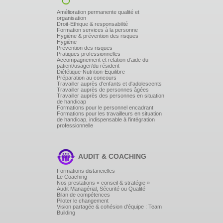
Amélioration permanente qualité et
organisation
Droit-Ethique & responsabilité
Formation services à la personne
Hygiène & prévention des risques
Hygiène
Prévention des risques
Pratiques professionnelles
Accompagnement et relation d'aide du
patient/usager/du résident
Diététique-Nutrition-Equilibre
Préparation au concours
Travailler auprès d'enfants et d'adolescents
Travailler auprès de personnes âgées
Travailler auprès des personnes en situation
de handicap
Formations pour le personnel encadrant
Formations pour les travailleurs en situation
de handicap, indispensable à l'intégration
professionnelle
AUDIT & COACHING
Formations distancielles
Le Coaching
Nos prestations « conseil & stratégie »
Audit Managérial, Sécurité ou Qualité
Bilan de compétences
Piloter le changement
Vision partagée & cohésion d'équipe : Team
Building