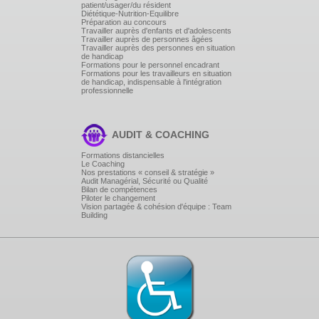
patient/usager/du résident
positivement, se démarquer.
Diététique-Nutrition-Equilibre
Capter l'attention.
Préparation au concours
Impliquer l'auditoire.
Travailler auprès d'enfants et d'adolescents
Travailler auprès de personnes âgées
Les techniques persuasives.
Travailler auprès des personnes en situation
de handicap
MAITRISER LE TRAC
Formations pour le personnel encadrant
Formations pour les travailleurs en situation
de handicap, indispensable à l'intégration
Comprendre le trac pour le maîtriser.
professionnelle
Gérer son stress :
- Utiliser le stress positif
- Maîtriser le stress négatif
- Faire face à l'imprévu
AUDIT & COACHING
- Respirer...
Formations distancielles
GÉRER LES SITUATIONS DIFFICILES
Le Coaching
Nos prestations « conseil & stratégie »
Audit Managérial, Sécurité ou Qualité
Comment faire avec un bavard, un contradicteur, un
Bilan de compétences
opposant?
Piloter le changement
Vision partagée & cohésion d'équipe : Team
S'ouvrir aux objections et argumenter.
Building
Savoir réagir et improviser.
Répondre aux questions déstabilisantes.
2ème jour
S'entraîner à l'expression orale
Simulation de jury de concours avec définition d'une grille de
critères d'évaluation réalisée avec les participants afin
d'expérimenter « l'autre côté de la barrière ».