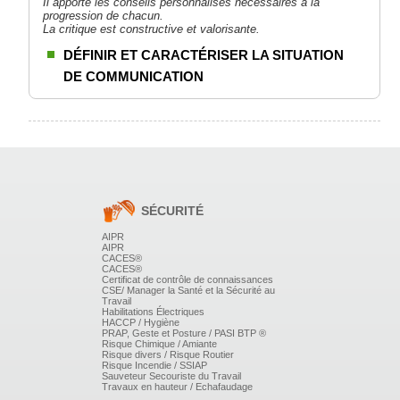
Il apporte les conseils personnalisés nécessaires à la
progression de chacun.
La critique est constructive et valorisante.
DÉFINIR ET CARACTÉRISER LA SITUATION
DE COMMUNICATION
Connaissance de l'épreuve : nature, but, contraintes.
Identification du contexte : cible, objectif, attentes du
jury.
Analyse du rôle du jury.
La situation d'oral devant un jury et ses difficultés.
SE PRÉPARER EN AMONT POUR DISCUTER
AVEC LE JURY
SÉCURITÉ
AIPR
Connaître le métier d'AS (référentiel de compétences).
AIPR
Cibler les compétences indispensables.
CACES®
Avoir identifié ses points forts/faibles.
CACES®
Certificat de contrôle de connaissances
Faire l'inventaire de ses motivations.
CSE/ Manager la Santé et la Sécurité au
Travail
COMMUNIQUER ET VALORISER SON
Habilitations Électriques
HACCP / Hygiène
EXPRESSION ORALE
PRAP, Geste et Posture / PASI BTP ®
Risque Chimique / Amiante
Risque divers / Risque Routier
Le rôle du langage verbal, non verbal, et du
Risque Incendie / SSIAP
paralangage.
Sauveteur Secouriste du Travail
Prendre conscience de son propre comportement face
Travaux en hauteur / Echafaudage