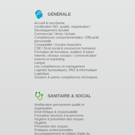
au public, et de l'image dégagée.
Connaître les principes qui régissent la communication
lors d'un oral de concours.
GÉNÉRALE
Identifier les obstacles à la communication.
PRÉPARER L'EXPOSÉ
Accueil & secrétariat
Certification ISO, qualité, organisation /
Développement durable
Gérer le temps de préparation et de prise de parole.
Commercial / Vente / Achats
Compétences comportementales / Efficacité
Organiser la pensée avec une technique de plan
personnelle
schéma et de mots clés.
Comptabilité / Gestion financière
S'exprimer sans lire ses notes.
CSE / Droit social & ressources humaines
Adapter les réponses aux questions.
Formation de formateur, auditeur & tuteur
Internet, réseaux sociaux / communication
Formuler les réponses.
externe et marketing
Structurer son exposé, utiliser les mots de liaison.
Langue
Utiliser la métaphore et l'illustration.
Les compétences en management
Introduire, conclure.
Logiciels bureautiques, PAO & informatique
Logistique
Soudure & autres compétences techniques
TRAVAILLER L'EXPRESSION ET SE
CONTRÔLER
SANITAIRE & SOCIAL
Fluidité verbale.
La voix : intonation, débit, intensité.
Amélioration permanente qualité et
Maîtriser sa gestuelle : expressions, postures, regard.
organisation
Etre clair, précis, concret, aller à l'essentiel.
Droit-Ethique & responsabilité
Formation services à la personne
AFFIRMER SA PRÉSENCE
Hygiène & prévention des risques
Hygiène
Prévention des risques
L'accroche.
Pratiques professionnelles
Accompagnement et relation d'aide du
Les premières minutes : se présenter.