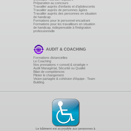
Préparation au concours
Difficultés ressenties par les participants
Travailler auprès d'enfants et d'adolescents
Déroulement de la méthodologie
Travailler auprès de personnes âgées
Mode participatif
Travailler auprès des personnes en situation
de handicap
Corrigé : étape par étape
Formations pour le personnel encadrant
Formations pour les travailleurs en situation
APPORTS PONCTUELS COMPLÉMENTAIRES
de handicap, indispensable à l'intégration
professionnelle
SI NÉCESSAIRE SUR LES ÉTAPES DE
L'ANALYSE DE SITUATION
PROFESSIONNELLE
AUDIT & COACHING
Formations distancielles
Réactualisation des connaissances de base en
Le Coaching
mathématiques, français, contenus professionnels DES 2
Nos prestations « conseil & stratégie »
UE en SI
Audit Managérial, Sécurité ou Qualité
Bilan de compétences
Piloter le changement
Divers exercices seront proposés. Ils permettront l'évaluation
Vision partagée & cohésion d'équipe : Team
des besoins et serviront de guide pour aborder les points
Building
faibles sur lesquels réactualiser les connaissances des
participants.
Les thèmes suivants pourront être abordés :
Mesures de temps, Unités de mesure, Volumes et
masses volumiques, Pourcentage.
Vocabulaire, orthographe, grammaire.
Connaissances professionnelles en termes de confort.
Bien- être de la personne soignée et des règles
d'hygiène et de prophylaxie des infections.
Le bâtiment est accessible aux personnes à