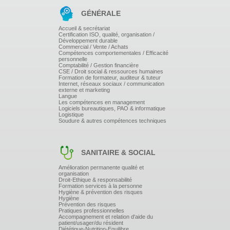
Infectiologie, hygiène et UE.4.1. SI : soins de confort
et de bien-être.
GÉNÉRALE
DÉFINIR UNE APPROCHE D'APPRENTISSAGE
Accueil & secrétariat
Certification ISO, qualité, organisation /
OU DE RÉVISION
Développement durable
Commercial / Vente / Achats
Compétences comportementales / Efficacité
Les dossiers à constituer
personnelle
Les ouvrages professionnels
Comptabilité / Gestion financière
Les synthèses personnelles
CSE / Droit social & ressources humaines
Les outils d'aide à la mémorisation
Formation de formateur, auditeur & tuteur
Internet, réseaux sociaux / communication
externe et marketing
ELABORER UN PLAN D'ACTION INDIVIDUEL
Langue
Les compétences en management
DE RÉVISION/APPRENTISSAGE
Logiciels bureautiques, PAO & informatique
Logistique
Soudure & autres compétences techniques
INTERSESSION
Exercice d'entraînement :
Les participants seront invités à réaliser une analyse
SANITAIRE & SOCIAL
de situation professionnelle qui sera corrigée
collectivement lors de la session suivante.
Amélioration permanente qualité et
organisation
Droit-Ethique & responsabilité
2ème jour et 3ème jours
Formation services à la personne
Hygiène & prévention des risques
Hygiène
Prévention des risques
CORRIGÉ DE L'ANALYSE DE SITUATION
Pratiques professionnelles
Accompagnement et relation d'aide du
PROFESSIONNELLE
patient/usager/du résident
Diététique-Nutrition-Equilibre