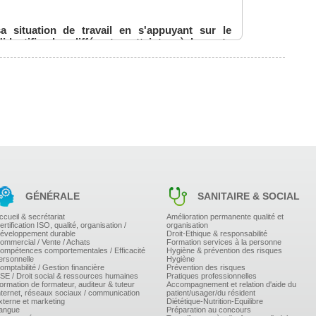
a situation de travail en s'appuyant sur le
entifier les différentes atteintes à la sante
'activité physique en utilisant les connaissances
n
ut nuire à sa santé.
situation de travail en tenant compte des complexités
ses de l'activité de travail réel
GÉNÉRALE
SANITAIRE & SOCIAL
ptibles de provoquer les atteintes à la santé.
ccueil & secrétariat
Amélioration permanente qualité et
ertification ISO, qualité, organisation /
organisation
éveloppement durable
Droit-Ethique & responsabilité
ommercial / Vente / Achats
Formation services à la personne
ompétences comportementales / Efficacité
Hygiène & prévention des risques
ersonnelle
Hygiène
rise du risque dans son entreprise ou son
omptabilité / Gestion financière
Prévention des risques
SE / Droit social & ressources humaines
Pratiques professionnelles
ormation de formateur, auditeur & tuteur
Accompagnement et relation d'aide du
nternet, réseaux sociaux / communication
patient/usager/du résident
xterne et marketing
Diététique-Nutrition-Equilibre
 travail
angue
Préparation au concours
mble des déterminants de sa situation de travail