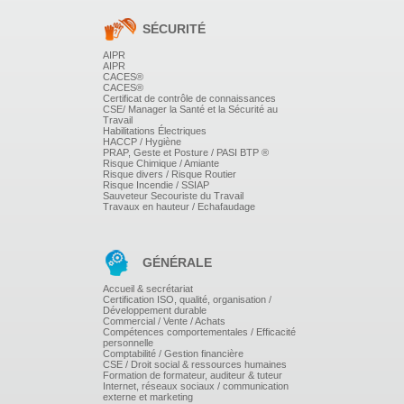
Dispositif de sécurité (anti retour et arrêt de flamme)
SÉCURITÉ
Défauts de fonctionnement : quatre
phénomènes*Origines et remèdes
AIPR
Entretien du matériel
AIPR
Mise en oeuvre d'un matériel d'oxycoupage utilisant
CACES®
une flamme oxyacétylénique
CACES®
Certificat de contrôle de connaissances
Hygiène et sécurité
CSE/ Manager la Santé et la Sécurité au
Consigne concernant le matériel, les locaux et
Travail
l'opérateur
Habilitations Électriques
HACCP / Hygiène
PRAP, Geste et Posture / PASI BTP ®
Risque Chimique / Amiante
Risque divers / Risque Routier
Risque Incendie / SSIAP
Sauveteur Secouriste du Travail
Travaux en hauteur / Echafaudage
EVALUATION DU STAGE :
GÉNÉRALE
Accueil & secrétariat
Contrôle des connaissances acquises sur une épreuve
Certification ISO, qualité, organisation /
Développement durable
pratique
Commercial / Vente / Achats
Compte rendu du stage
Compétences comportementales / Efficacité
personnelle
Comptabilité / Gestion financière
CSE / Droit social & ressources humaines
Formation de formateur, auditeur & tuteur
Internet, réseaux sociaux / communication
externe et marketing