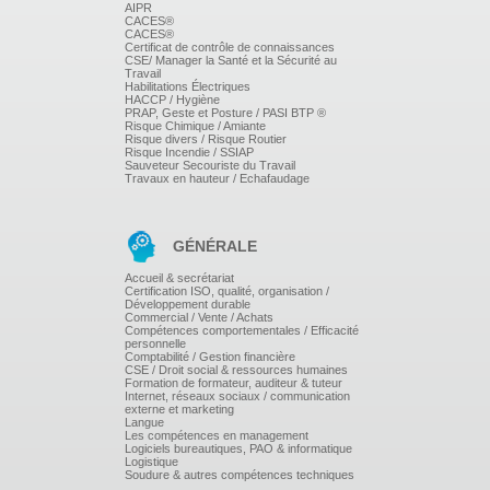
AIPR
CACES®
CACES®
Hub, switch, routeur, point d'accès....
Certificat de contrôle de connaissances
CSE/ Manager la Santé et la Sécurité au
Serveur DHCP
Travail
L'acces internet
Habilitations Électriques
Les différents types de VALN (Virtual Local Area
HACCP / Hygiène
network)
PRAP, Geste et Posture / PASI BTP ®
Risque Chimique / Amiante
Risque divers / Risque Routier
Risque Incendie / SSIAP
Sauveteur Secouriste du Travail
INTERCONNECTER DES RÉSEAUX
Travaux en hauteur / Echafaudage
Composants nécessaires
Configurer des accés distants : utilité des ports
GÉNÉRALE
Description des composants d'internet : serveur Web et
mail, serveur DNS
Accueil & secrétariat
Le VPN (Virtual Private Network)
Certification ISO, qualité, organisation /
Développement durable
Commercial / Vente / Achats
Compétences comportementales / Efficacité
personnelle
Comptabilité / Gestion financière
CSE / Droit social & ressources humaines
Formation de formateur, auditeur & tuteur
Internet, réseaux sociaux / communication
externe et marketing
Langue
Les compétences en management
Logiciels bureautiques, PAO & informatique
Logistique
Soudure & autres compétences techniques