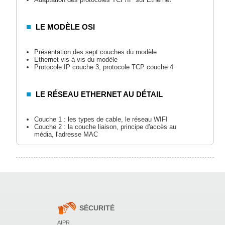
LE MODÈLE OSI
Présentation des sept couches du modèle
Ethernet vis-à-vis du modèle
Protocole IP couche 3, protocole TCP couche 4
LE RÉSEAU ETHERNET AU DÉTAIL
Couche 1 : les types de cable, le réseau WIFI
Couche 2 : la couche liaison, principe d'accès au
média, l'adresse MAC
LE PROTOCOLE IP EN DÉTAIL
Composition des adresses IP
Masque de sous-réseau
SÉCURITÉ
LA COMPOSITION D'UN RÉSEAU
AIPR