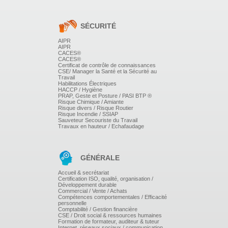
ENROBÉES ET OXYACÉTYLÉNIQUE
SÉCURITÉ
Sur tôles et tubes en Acier, Inox, Aluminium, Cuivre...
(en fonction de l'activité soudage de l'entreprise
AIPR
Possibilités que le stagiaire amène des pièces de
AIPR
l'entreprise à réparer en soudage
CACES®
CACES®
Types d'assemblages :
Certificat de contrôle de connaissances
- Angle intérieur, angle extérieur
CSE/ Manager la Santé et la Sécurité au
- Recouvrement
Travail
Habilitations Électriques
- Bout à bout
HACCP / Hygiène
PRAP, Geste et Posture / PASI BTP ®
Risque Chimique / Amiante
Positions de soudage :
Risque divers / Risque Routier
- A plat
Risque Incendie / SSIAP
- En montant
Sauveteur Secouriste du Travail
Travaux en hauteur / Echafaudage
- En corniche
GÉNÉRALE
METHODES ET MOYENS PEDAGOGIQUES
Accueil & secrétariat
Certification ISO, qualité, organisation /
Développement durable
Commercial / Vente / Achats
Compétences comportementales / Efficacité
Formation et progression individualisées
personnelle
Support de cours sur les 2 procédés remis au stagiaire
Comptabilité / Gestion financière
Démonstrations pratiques du formateur
CSE / Droit social & ressources humaines
Mise à disposition par soudeur d'une cabine équipée de
Formation de formateur, auditeur & tuteur
Internet, réseaux sociaux / communication