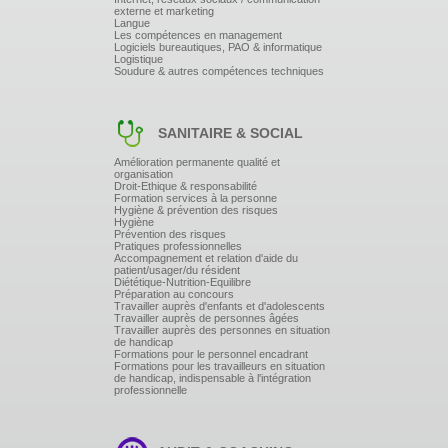
poste ARC et OXY ainsi que des éprouvettes de
externe et marketing
soudure
Langue
Après chaque soudure réalisée, contrôle par le
Les compétences en management
formateur afin de déterminer les causes des défauts
Logiciels bureautiques, PAO & informatique
Logistique
des soudures et d'apporter la solution pour les
Soudure & autres compétences techniques
supprimer
SANITAIRE & SOCIAL
Amélioration permanente qualité et
organisation
Droit-Ethique & responsabilité
Formation services à la personne
Hygiène & prévention des risques
Hygiène
Prévention des risques
Pratiques professionnelles
Accompagnement et relation d'aide du
patient/usager/du résident
Diététique-Nutrition-Equilibre
Préparation au concours
Travailler auprès d'enfants et d'adolescents
Travailler auprès de personnes âgées
Travailler auprès des personnes en situation
de handicap
Formations pour le personnel encadrant
Formations pour les travailleurs en situation
de handicap, indispensable à l'intégration
professionnelle