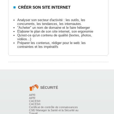
CRÉER SON SITE INTERNET
Analyser son secteur d'activité : les outils, les
concurrents, les tendances, les internautes.
"Acheter" un nom de domaine et le faire héberger
Elaborer le plan de son site internet, son ergonomie
Qu'est-ce qu'un contenu de qualité (textes, photos,
vidéos...)
Préparer les contenus, rédiger pour le web: les
contraintes et les impératifs
INSTALLATION ET UTILISATION DE
WORPRESS
L'intérêt de Worpress
fonctionnalités de base de wordpress
télécharger wordpress
SÉCURITÉ
installer wordpress
le tableau de bord
AIPR
paramétrer worpress
AIPR
CACES®
les grands types de thèmes
CACES®
choisir un thème graphique et l'installer
Certificat de contrôle de connaissances
écrire et publier son premier article
CSE/ Manager la Santé et la Sécurité au
les pages et les articles
Travail