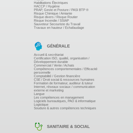
Habilitations Électriques
les shortcodes
HACCP / Hygiène
les catégories
PRAP, Geste et Posture / PASI BTP ®
les bibliothèques d'image/vidéo
Risque Chimique / Amiante
ajouter des images
Risque divers / Risque Routier
Risque Incendie / SSIAP
les plugins indispensables
Sauveteur Secouriste du Travail
gestion des utilisateurs
Travaux en hauteur / Echafaudage
trouver les ressources sur internet
Publications
GÉNÉRALE
FAIRE DE SON SITE VITRINE WORPRESS UN
Accueil & secrétariat
SITE UTILE, VISIBLE ET EFFICACE
Certification ISO, qualité, organisation /
Développement durable
Commercial / Vente / Achats
Compétences comportementales / Efficacité
personnelle
optimisation SEO
Comptabilité / Gestion financière
optimisation des images : technique, efficacité
CSE / Droit social & ressources humaines
intégrer des PDF
Formation de formateur, auditeur & tuteur
le poids des pages
Internet, réseaux sociaux / communication
externe et marketing
les caches et le débuggeur
Langue
les liens entre les pages du site : le maillage interne
Les compétences en management
les liens "hypertextes" vers ou depuis l'extérieur : leur
Logiciels bureautiques, PAO & informatique
importance, comment bien faire sans perdre trop de
Logistique
Soudure & autres compétences techniques
temps
Lier une chaîne Youtube
Insérer des vidéos sur son site vitrine Worpress
les différents formats des publications sur Facebook
SANITAIRE & SOCIAL
le langage sur les réseaux sociaux
les spécificités de Facebook