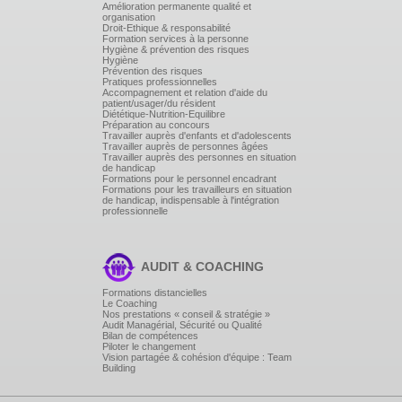
Lier son site vitrine Worpress avec sa page Facebook
Amélioration permanente qualité et
organisation
Des exemples concrets
Droit-Ethique & responsabilité
Que prévoir, quel temps y consacrer, comment
Formation services à la personne
s'organiser.
Hygiène & prévention des risques
identifier des cibles et définir des sujets de nouveaux
Hygiène
Prévention des risques
articles : les outils
Pratiques professionnelles
définir une stratégie de communication et la plannifer
Accompagnement et relation d'aide du
utiliser la publicité efficacement
patient/usager/du résident
Diététique-Nutrition-Equilibre
Préparation au concours
Travailler auprès d'enfants et d'adolescents
Travailler auprès de personnes âgées
Travailler auprès des personnes en situation
de handicap
Formations pour le personnel encadrant
Formations pour les travailleurs en situation
de handicap, indispensable à l'intégration
professionnelle
AUDIT & COACHING
Formations distancielles
Le Coaching
Nos prestations « conseil & stratégie »
Audit Managérial, Sécurité ou Qualité
Bilan de compétences
Piloter le changement
Vision partagée & cohésion d'équipe : Team
Building