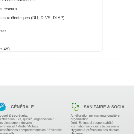
es réseaux.
réseaux électriques (DLI, DLVS, DLAP).
:
uses.
s 4A).
el réalisée sur le site du Ministère de la
 (MTES).
GÉNÉRALE
SANITAIRE & SOCIAL
ccueil & secrétariat
Amélioration permanente qualité et
ertification ISO, qualité, organisation /
organisation
éveloppement durable
Droit-Ethique & responsabilité
ommercial / Vente / Achats
Formation services à la personne
ompétences comportementales / Efficacité
Hygiène & prévention des risques
ersonnelle
Hygiène