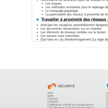
Les risques.
Les méthodes existantes pour le repérage d
Le marquage-piquetage.
La particularité des travaux à proximité de 
Travailler à proximité des réseaux 
Anticiper les situations potentiellement dangere
Les documents nécessaires sur un chantier.
Les éléments de réseaux visibles sur le terrain.
Les travaux sans tranchées.
Que faire en cas d'endommagement (La règle de
PRÉPARATION À L'EXAMEN.
Test théorique.
Evaluation sous forme de QCM offici
Transition Ecologique et Solidaire
SÉCURITÉ
Le guichet unique.
AIPR
A
Synthèse et bilan de la formation.
AIPR
C
CACES®
D
CACES®
C
Certificat de contrôle de connaissances
C
CSE/ Manager la Santé et la Sécurité au
p