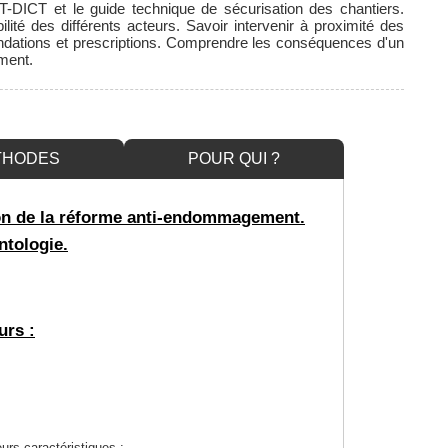
T-DICT et le guide technique de sécurisation des chantiers.
lité des différents acteurs. Savoir intervenir à proximité des
ndations et prescriptions. Comprendre les conséquences d'un
ment.
THODES
POUR QUI ?
ion de la réforme anti-endommagement.
ntologie.
urs :
urs caractéristiques :