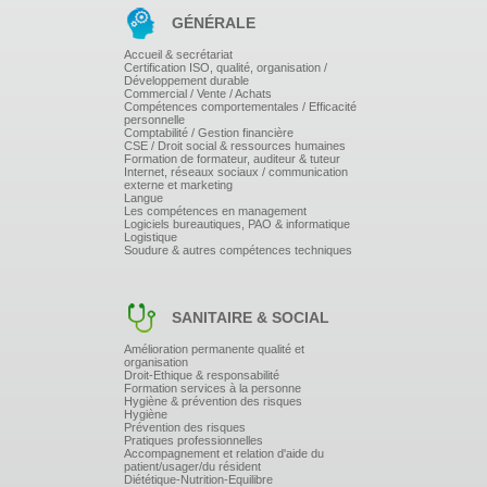
par la réforme.
GÉNÉRALE
Atelier conclusif : Définition d'un Plan
Accueil & secrétariat
d'action prioritaire personnalisé
Certification ISO, qualité, organisation /
Développement durable
Commercial / Vente / Achats
Compétences comportementales / Efficacité
personnelle
Comptabilité / Gestion financière
CSE / Droit social & ressources humaines
Formation de formateur, auditeur & tuteur
Internet, réseaux sociaux / communication
Optionnel : Une journée complémentaire peut-être
externe et marketing
proposée pour créer la cartographie des risques et
Langue
rédiger l'étude d'impact.
Les compétences en management
Logiciels bureautiques, PAO & informatique
Logistique
Soudure & autres compétences techniques
SANITAIRE & SOCIAL
Amélioration permanente qualité et
organisation
Droit-Ethique & responsabilité
Formation services à la personne
Hygiène & prévention des risques
Hygiène
Prévention des risques
Pratiques professionnelles
Accompagnement et relation d'aide du
patient/usager/du résident
Diététique-Nutrition-Equilibre