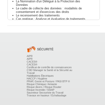
La Nomination d'un Délégué à la Protection des
Données
Le cadre de collecte des données : modalités de
consentement et d'exercices des droits
Le recensement des traitements
Cas pratique : Analyse et évaluation de traitements
La cartographie des risques et sa conséquence :
l'étude d'impact ou Privacy Impact Assessement (PIA)
Quizz d'évaluation des acquis.
Cas pratiques d'analyse et d'évaluation des traitements
des données.
SÉCURITÉ
AIPR
AIPR
LA MISE EN CONFORMITÉ DES PROCESSUS
CACES®
CACES®
EXISTANTS DANS L'ENTREPRISE
Certificat de contrôle de connaissances
CSE/ Manager la Santé et la Sécurité au
Travail
La sécurisation des données : les impacts humains et
Habilitations Électriques
matériels
HACCP / Hygiène
Atelier : Les documents internes impactés par la
PRAP, Geste et Posture / PASI BTP ®
Risque Chimique / Amiante
sécurisation : charte informatique, règlement intérieur,
Risque divers / Risque Routier
engagements de confidentialité,...
Risque Incendie / SSIAP
L'impact juridique du RGPD dans la relation avec les
Sauveteur Secouriste du Travail
sous-traitants : prévoir l'évolution contractuelle
Travaux en hauteur / Echafaudage
Les règles impactant le transfert de données hors UE.
Atelier sur les documents internes impactés