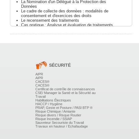
La Nomination d'un Délégué à la Protection des
Données
Le cadre de collecte des données : modalités de
consentement et d'exercices des droits
Le recensement des traitements
Cas pratique : Analyse et évaluation de traitements
La cartographie des risques et sa conséquence :
l'étude d'impact ou Privacy Impact Assessement (PIA)
Quizz d'évaluation des acquis.
Cas pratiques d'analyse et d'évaluation des traitements
des données.
SÉCURITÉ
AIPR
AIPR
LA MISE EN CONFORMITÉ DES PROCESSUS
CACES®
CACES®
EXISTANTS DANS L'ENTREPRISE
Certificat de contrôle de connaissances
CSE/ Manager la Santé et la Sécurité au
Travail
La sécurisation des données : les impacts humains et
Habilitations Électriques
matériels
HACCP / Hygiène
Atelier : Les documents internes impactés par la
PRAP, Geste et Posture / PASI BTP ®
Risque Chimique / Amiante
sécurisation : charte informatique, règlement intérieur,
Risque divers / Risque Routier
engagements de confidentialité,...
Risque Incendie / SSIAP
L'impact juridique du RGPD dans la relation avec les
Sauveteur Secouriste du Travail
sous-traitants : prévoir l'évolution contractuelle
Travaux en hauteur / Echafaudage
Les règles impactant le transfert de données hors UE.
Atelier sur les documents internes impactés