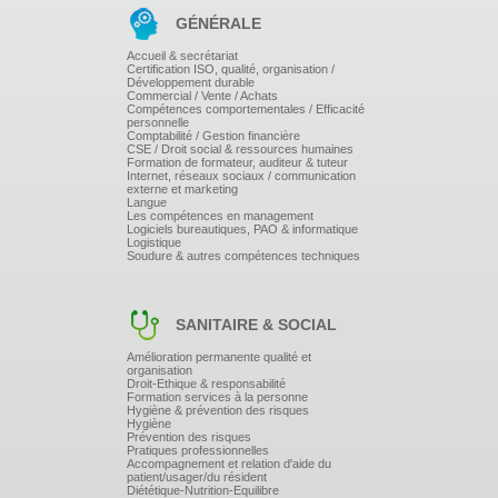
par la réforme.
GÉNÉRALE
Atelier conclusif : Définition d'un Plan
Accueil & secrétariat
d'action prioritaire personnalisé
Certification ISO, qualité, organisation /
Développement durable
Commercial / Vente / Achats
Compétences comportementales / Efficacité
personnelle
Comptabilité / Gestion financière
CSE / Droit social & ressources humaines
Formation de formateur, auditeur & tuteur
Internet, réseaux sociaux / communication
Optionnel : Une journée complémentaire peut-être
externe et marketing
proposée pour créer la cartographie des risques et
Langue
rédiger l'étude d'impact.
Les compétences en management
Logiciels bureautiques, PAO & informatique
Logistique
Soudure & autres compétences techniques
SANITAIRE & SOCIAL
Amélioration permanente qualité et
organisation
Droit-Ethique & responsabilité
Formation services à la personne
Hygiène & prévention des risques
Hygiène
Prévention des risques
Pratiques professionnelles
Accompagnement et relation d'aide du
patient/usager/du résident
Diététique-Nutrition-Equilibre