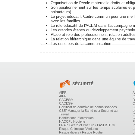
Organisation de l'école maternelle droits et obli
Son positionnement sur les temps scolaires et pér
animateurs)
Le projet éducatif: Cadre commun pour une meill
avec les familles.
Le rôle éducatif de l'ACEM dans l'accompagnem
Les grandes étapes du développement psycholog
Place et rôle des professionnels, relation adulte
La relation hiérarchique dans une équipe de trava
Les principes de la communication
Les échanges et le travail participatif
Le travail en projet pour favoriser la cohésion
SÉCURITÉ
AIPR
A
AIPR
C
CACES®
D
CACES®
C
Certificat de contrôle de connaissances
C
CSE/ Manager la Santé et la Sécurité au
p
Travail
C
Habilitations Électriques
C
HACCP / Hygiène
F
PRAP, Geste et Posture / PASI BTP ®
I
Risque Chimique / Amiante
e
Risque divers / Risque Routier
L