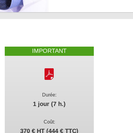
IMPORTANT
Durée:
1 jour (7 h.)
Coût:
370 € HT (444 € TTC)