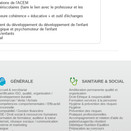
gations de l'ACEM
iscolaires (faire le lien avec le professeur et les
eure cohérence « éducative » et outil d'échanges
ent du développement du développement de l'enfant
ique et psychomoteur de l'enfant
s/enfants
il
 d'équipe
GÉNÉRALE
SANITAIRE & SOCIAL
ccueil & secrétariat
Amélioration permanente qualité et
ertification ISO, qualité, organisation /
organisation
éveloppement durable
Droit-Ethique & responsabilité
ommercial / Vente / Achats
Formation services à la personne
ompétences comportementales / Efficacité
Hygiène & prévention des risques
ersonnelle
Hygiène
omptabilité / Gestion financière
Prévention des risques
SE / Droit social & ressources humaines
Pratiques professionnelles
ormation de formateur, auditeur & tuteur
Accompagnement et relation d'aide du
nternet, réseaux sociaux / communication
patient/usager/du résident
xterne et marketing
Diététique-Nutrition-Equilibre
angue
Préparation au concours