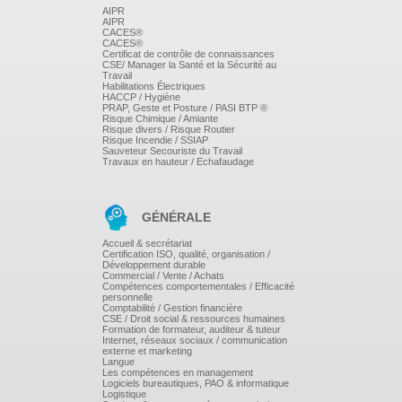
équipe de production
AIPR
AIPR
CACES®
Faire de la performance individuelle un levier de la
CACES®
performance de l'équipe
Certificat de contrôle de connaissances
CSE/ Manager la Santé et la Sécurité au
Travail
Habilitations Électriques
HACCP / Hygiène
PRAP, Geste et Posture / PASI BTP ®
Risque Chimique / Amiante
Risque divers / Risque Routier
Risque Incendie / SSIAP
Sauveteur Secouriste du Travail
Travaux en hauteur / Echafaudage
GÉNÉRALE
Accueil & secrétariat
Certification ISO, qualité, organisation /
Développement durable
Commercial / Vente / Achats
Compétences comportementales / Efficacité
personnelle
Comptabilité / Gestion financière
CSE / Droit social & ressources humaines
Formation de formateur, auditeur & tuteur
Internet, réseaux sociaux / communication
externe et marketing
Langue
Les compétences en management
Logiciels bureautiques, PAO & informatique
Logistique