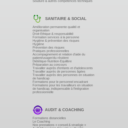
Soudure & autres compétences techniques
SANITAIRE & SOCIAL
Amélioration permanente qualité et
organisation
Droit-Ethique & responsabilité
Formation services à la personne
Hygiène & prévention des risques
Hygiène
Prévention des risques
Pratiques professionnelles
Accompagnement et relation d'aide du
patient/usager/du résident
Diététique-Nutrition-Equilibre
Préparation au concours
Travailler auprès d'enfants et d'adolescents
Travailler auprès de personnes âgées
Travailler auprès des personnes en situation
de handicap
Formations pour le personnel encadrant
Formations pour les travailleurs en situation
de handicap, indispensable à l'intégration
professionnelle
AUDIT & COACHING
Formations distancielles
Le Coaching
Nos prestations « conseil & stratégie »