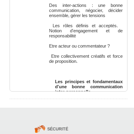
Des inter-actions : une bonne
communication, négocier, décider
ensemble, gérer les tensions
Les rôles définis et acceptés.
Notion d'engagement et de
responsabilité
Etre acteur ou commentateur ?
Etre collectivement créatifs et force
de proposition.
Les principes et fondamentaux
d'une bonne communication
inter-personnelle
Etre diplomate : savoir émettre ou
recevoir une critique
Obtenir des résultats sans autorité
hiérarchique
.
SÉCURITÉ
Collaborer et travailler en