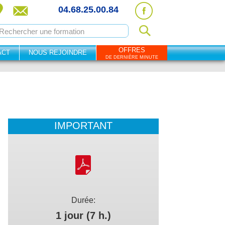
04.68.25.00.84
OFFRES
ACT
NOUS REJOINDRE
DE DERNIÈRE MINUTE
IMPORTANT
Durée:
1 jour (7 h.)