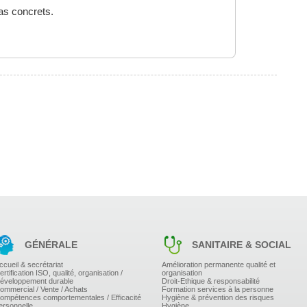
s concrets.
tés des différents acteurs
oyeur : négociation annuelle, prévention, détection,
SE, de la CSSCT, le droit d'alerte
celeur/harceleuse
 médecin et psychologue du travail, inspection du
 civil...)
GÉNÉRALE
SANITAIRE & SOCIAL
ccueil & secrétariat
Amélioration permanente qualité et
ertification ISO, qualité, organisation /
organisation
éveloppement durable
Droit-Ethique & responsabilité
ommercial / Vente / Achats
Formation services à la personne
ompétences comportementales / Efficacité
Hygiène & prévention des risques
ersonnelle
Hygiène