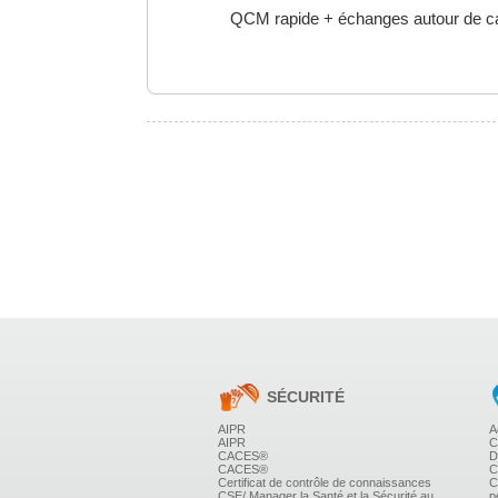
QCM rapide + échanges autour de ca
Les obligations et les responsabili
Les différentes obligations de l'empl
enquête....
Le rôle et les actions possibles du C
La responsabilité personnelle du har
L'intervention des autres acteurs :
travail, CARSAT ...
Les sanctions encourues (au Pénal, au
La faute inexcusable de l'employeur
SÉCURITÉ
AIPR
A
La charge de la preuve.
AIPR
C
CACES®
D
CACES®
C
Certificat de contrôle de connaissances
C
CSE/ Manager la Santé et la Sécurité au
p