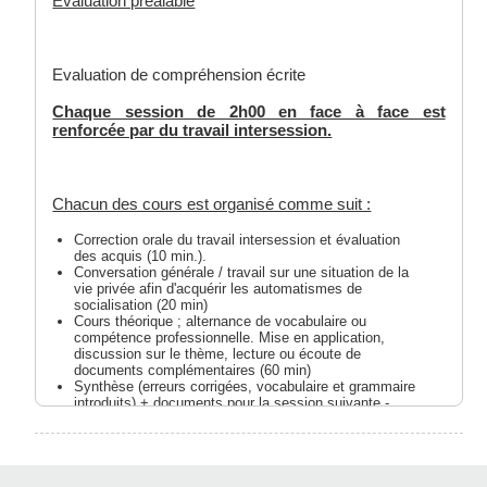
Evaluation préalable
Evaluation de compréhension écrite
Chaque session de 2h00 en face à face est
renforcée par du travail intersession.
Chacun des cours est organisé comme suit :
Correction orale du travail intersession et évaluation
des acquis (10 min.).
Conversation générale / travail sur une situation de la
vie privée afin d'acquérir les automatismes de
socialisation (20 min)
Cours théorique ; alternance de vocabulaire ou
compétence professionnelle. Mise en application,
discussion sur le thème, lecture ou écoute de
documents complémentaires (60 min)
Synthèse (erreurs corrigées, vocabulaire et grammaire
introduits) + documents pour la session suivante -
devoirs - (30 min).
Chaque session travaille sur un thème lexical ou une
compétence professionnelle donnée.