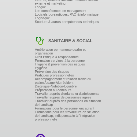
externe et marketing
Langue
Le suivi :
Les compétences en management
Logiciels bureautiques, PAO & informatique
Logistique
Le stagiaire pourra à tout moment contacter la
Soudure & autres compétences techniques
formatrice par le biais du courrier électronique en cas
de besoin (question de vocabulaire, de grammaire,
etc...)
SANITAIRE & SOCIAL
Outils :
Amélioration permanente qualité et
organisation
Alternance de textes et de documents audio ou vidéo,
Droit-Ethique & responsabilité
Formation services à la personne
d'exercices de grammaire et de vocabulaire ou même
Hygiène & prévention des risques
de documents professionnels du (des) stagiaire(s).
Hygiène
Travail sur CD-Rom ou Internet lorsque le thème de la
Prévention des risques
Pratiques professionnelles
session et le niveau du stagiaire s'y prêtent.
Accompagnement et relation d'aide du
patient/usager/du résident
Diététique-Nutrition-Equilibre
Des documents de travail
Préparation au concours
adaptés aux besoins et au
Travailler auprès d'enfants et d'adolescents
Travailler auprès de personnes âgées
niveau seront fournis au stagiaire
Travailler auprès des personnes en situation
(livre et photocopies).
de handicap
Formations pour le personnel encadrant
Formations pour les travailleurs en situation
de handicap, indispensable à l'intégration
professionnelle
Les contenus pédagogiques sont
ajustés sur les bases
d'acquisition de compétences et