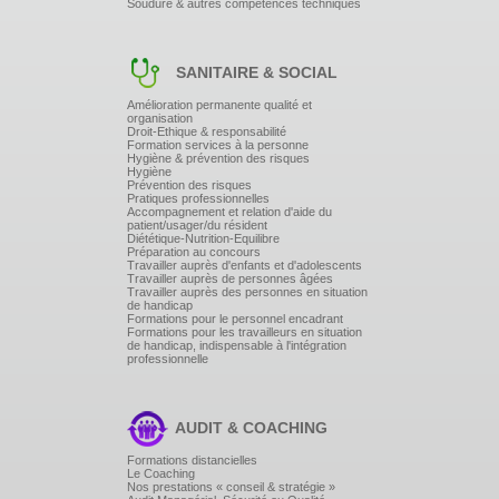
Soudure & autres compétences techniques
SANITAIRE & SOCIAL
Amélioration permanente qualité et
organisation
Droit-Ethique & responsabilité
Formation services à la personne
Hygiène & prévention des risques
Hygiène
Prévention des risques
Pratiques professionnelles
Accompagnement et relation d'aide du
patient/usager/du résident
Diététique-Nutrition-Equilibre
Préparation au concours
Travailler auprès d'enfants et d'adolescents
Travailler auprès de personnes âgées
Travailler auprès des personnes en situation
de handicap
Formations pour le personnel encadrant
Formations pour les travailleurs en situation
de handicap, indispensable à l'intégration
professionnelle
AUDIT & COACHING
Formations distancielles
Le Coaching
Nos prestations « conseil & stratégie »