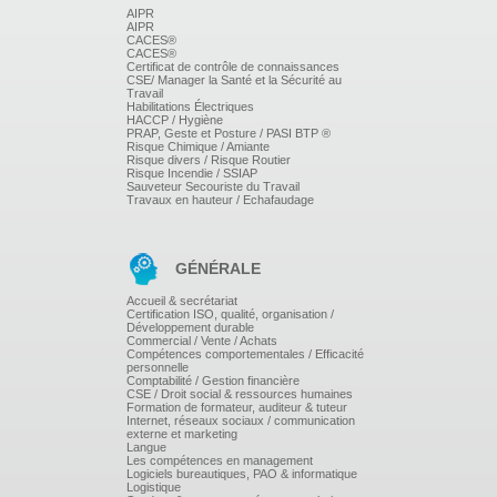
AIPR
AIPR
CACES®
CACES®
Certificat de contrôle de connaissances
CSE/ Manager la Santé et la Sécurité au
Travail
Habilitations Électriques
HACCP / Hygiène
PRAP, Geste et Posture / PASI BTP ®
Risque Chimique / Amiante
Risque divers / Risque Routier
Risque Incendie / SSIAP
Sauveteur Secouriste du Travail
Travaux en hauteur / Echafaudage
GÉNÉRALE
Accueil & secrétariat
Certification ISO, qualité, organisation /
Développement durable
Commercial / Vente / Achats
Compétences comportementales / Efficacité
personnelle
Comptabilité / Gestion financière
CSE / Droit social & ressources humaines
Formation de formateur, auditeur & tuteur
Internet, réseaux sociaux / communication
externe et marketing
Langue
Les compétences en management
Logiciels bureautiques, PAO & informatique
Logistique