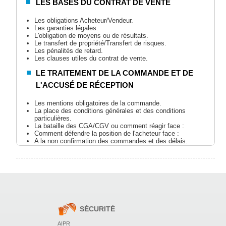
LES BASES DU CONTRAT DE VENTE
Les obligations Acheteur/Vendeur.
Les garanties légales.
L'obligation de moyens ou de résultats.
Le transfert de propriété/Transfert de risques.
Les pénalités de retard.
Les clauses utiles du contrat de vente.
LE TRAITEMENT DE LA COMMANDE ET DE
L'ACCUSÉ DE RÉCEPTION
Les mentions obligatoires de la commande.
La place des conditions générales et des conditions
particulières.
La bataille des CGA/CGV ou comment réagir face :
Comment défendre la position de l'acheteur face :
A la non confirmation des commandes et des délais.
Aux retards de livraisons fournisseurs.
A la non-conformité des produits reçus.
Aux litiges de facturation ou de quantité.
L'OUVERTURE D'UNE DÉMARCHE
CONTRACTUELLE AVEC LES FOURNISSEURS
SÉCURITÉ
Le contrat de « fait » ou les avantages d'un contrat
écrit.
Construire et négocier un contrat sur la base des
AIPR