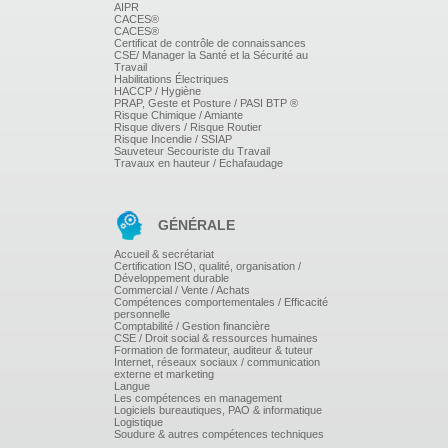
AIPR
CGA/CGV.
CACES®
CACES®
Certificat de contrôle de connaissances
CSE/ Manager la Santé et la Sécurité au
Travail
Habilitations Électriques
HACCP / Hygiène
PRAP, Geste et Posture / PASI BTP ®
Risque Chimique / Amiante
Risque divers / Risque Routier
Risque Incendie / SSIAP
Sauveteur Secouriste du Travail
Travaux en hauteur / Echafaudage
GÉNÉRALE
Accueil & secrétariat
Certification ISO, qualité, organisation /
Développement durable
Commercial / Vente / Achats
Compétences comportementales / Efficacité
personnelle
Comptabilité / Gestion financière
CSE / Droit social & ressources humaines
Formation de formateur, auditeur & tuteur
Internet, réseaux sociaux / communication
externe et marketing
Langue
Les compétences en management
Logiciels bureautiques, PAO & informatique
Logistique
Soudure & autres compétences techniques