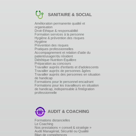
SANITAIRE & SOCIAL
Amélioration permanente qualité et
organisation
Droit-Ethique & responsabilité
Formation services à la personne
Hygiène & prévention des risques
Hygiène
Prévention des risques
Pratiques professionnelles
Accompagnement et relation d'aide du
patient/usager/du résident
Diététique-Nutrition-Equilibre
Préparation au concours
Travailler auprès d'enfants et d'adolescents
Travailler auprès de personnes âgées
Travailler auprès des personnes en situation
de handicap
Formations pour le personnel encadrant
Formations pour les travailleurs en situation
de handicap, indispensable à l'intégration
professionnelle
AUDIT & COACHING
Formations distancielles
Le Coaching
Nos prestations « conseil & stratégie »
Audit Managérial, Sécurité ou Qualité
Bilan de compétences