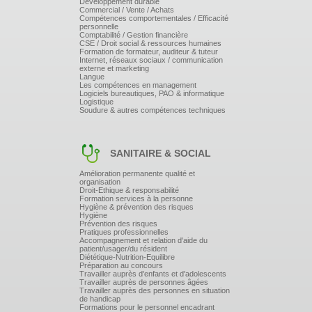
Développement durable
Commercial / Vente / Achats
Compétences comportementales / Efficacité
personnelle
Comptabilité / Gestion financière
CSE / Droit social & ressources humaines
Formation de formateur, auditeur & tuteur
Internet, réseaux sociaux / communication
externe et marketing
Langue
Les compétences en management
Logiciels bureautiques, PAO & informatique
Logistique
Soudure & autres compétences techniques
SANITAIRE & SOCIAL
Amélioration permanente qualité et
organisation
Droit-Ethique & responsabilité
Formation services à la personne
Hygiène & prévention des risques
Hygiène
Prévention des risques
Pratiques professionnelles
Accompagnement et relation d'aide du
patient/usager/du résident
Diététique-Nutrition-Equilibre
Préparation au concours
Travailler auprès d'enfants et d'adolescents
Travailler auprès de personnes âgées
Travailler auprès des personnes en situation
de handicap
Formations pour le personnel encadrant