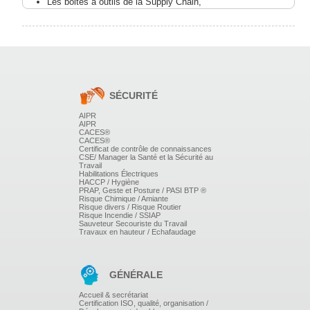
Les boites à outils de la Supply Chain,
Les grands processus et leurs indicateurs globaux :
achats, approvisionnements, gestion des stocks,
planification, fabrication, stockage, distribution,
recyclage dans une vision de développement durable.
LES SYSTÈMES DE PILOTAGE
Les outils informatiques (ERP, GPAO, APS...)
SÉCURITÉ
Les outils logistiques (du MRP au MRP2, Kanban,
travail standard, 8D, SMED,...)
AIPR
AIPR
LA CONVERGENCE DES 3 MÉTHODOLOGIES
CACES®
CACES®
(SCOR, 6 SIGMA & LEAN MANUFACTURING)
Certificat de contrôle de connaissances
CSE/ Manager la Santé et la Sécurité au
Travail
pour un meilleur retour sur investissement.
Habilitations Électriques
HACCP / Hygiène
PRAP, Geste et Posture / PASI BTP ®
Risque Chimique / Amiante
Risque divers / Risque Routier
Risque Incendie / SSIAP
Sauveteur Secouriste du Travail
Travaux en hauteur / Echafaudage
GÉNÉRALE
Accueil & secrétariat
Certification ISO, qualité, organisation /