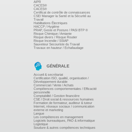
AIPR
CACES®
CACES®
Certificat de contrôle de connaissances
CSE/ Manager la Santé et la Sécurité au
Travail
Habilitations Électriques
HACCP / Hygiène
PRAP, Geste et Posture / PASI BTP ®
Risque Chimique / Amiante
Risque divers / Risque Routier
Risque Incendie / SSIAP
Sauveteur Secouriste du Travail
Travaux en hauteur / Echafaudage
GÉNÉRALE
Accueil & secrétariat
Certification ISO, qualité, organisation /
Développement durable
Commercial / Vente / Achats
Compétences comportementales / Efficacité
personnelle
Comptabilité / Gestion financière
CSE / Droit social & ressources humaines
Formation de formateur, auditeur & tuteur
Internet, réseaux sociaux / communication
externe et marketing
Langue
Les compétences en management
Logiciels bureautiques, PAO & informatique
Logistique
Soudure & autres compétences techniques