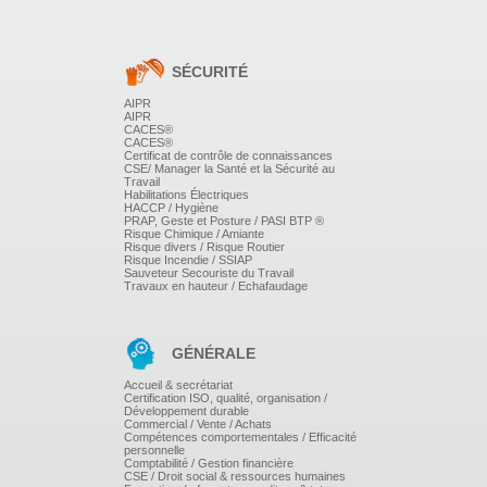
Accepter ses limites pour mieux vivre l'incertitude et la
peur de l'échec
Faire ses « deuils » pour retrouver son équilibre
SÉCURITÉ
Autodiagnostic : l'ego gramme pour identifier les émotions
AIPR
AIPR
ressenties et les émotions exprimées.
CACES®
Autodiagnostic des drivers (les petites voies intérieures)
CACES®
Exercices d'application sur ses propres représentations
Certificat de contrôle de connaissances
.
CSE/ Manager la Santé et la Sécurité au
Travail
Habilitations Électriques
HACCP / Hygiène
S'APPROPRIER LES COMPORTEMENTS DU
PRAP, Geste et Posture / PASI BTP ®
Risque Chimique / Amiante
LÂCHER PRISE
Risque divers / Risque Routier
Risque Incendie / SSIAP
Sauveteur Secouriste du Travail
Travaux en hauteur / Echafaudage
Ecouter les messages du corps, le réceptacle de nos
émotions
Les émotions à travailler ressenties et exprimées: la
rancune, le ressentiment, la colère, la culpabilité,
GÉNÉRALE
l'envie, la peur,...
Modifier son regard sur ce qui nous entoure et mieux
Accueil & secrétariat
s'adapter à son environnement
Certification ISO, qualité, organisation /
Diriger son énergie vers ce qui a du sens pour soi
Développement durable
Commercial / Vente / Achats
Compétences comportementales / Efficacité
personnelle
Comptabilité / Gestion financière
Atelier : décryptage des différentes émotions ressenties à partir de
CSE / Droit social & ressources humaines
l'analyse de situations concrètes.