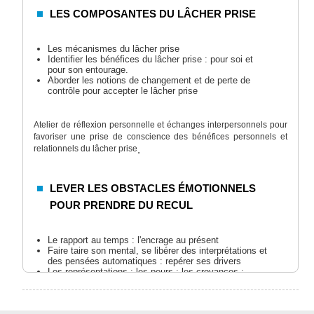
LES COMPOSANTES DU LÂCHER PRISE
Les mécanismes du lâcher prise
Identifier les bénéfices du lâcher prise : pour soi et
pour son entourage.
Aborder les notions de changement et de perte de
contrôle pour accepter le lâcher prise
Atelier de réflexion personnelle et échanges interpersonnels pour
favoriser une prise de conscience des bénéfices personnels et
relationnels du lâcher prise
.
LEVER LES OBSTACLES ÉMOTIONNELS
POUR PRENDRE DU RECUL
Le rapport au temps : l'encrage au présent
Faire taire son mental, se libérer des interprétations et
des pensées automatiques : repérer ses drivers
Les représentations ; les peurs ; les croyances :
accepter les différences
Qu'est-ce que je ne veux pas lâcher ? Sur quoi je veux
une prise ?
Se débarrasser des pensées négatives.