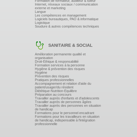
Formation de formateur, auditeur & tuteur
Exercices individuels et partage d'expériences.
Internet, réseaux sociaux / communication
externe et marketing
Elaboration d'un plan de progrès personnel.
Langue
Les compétences en management
Logiciels bureautiques, PAO & informatique
Logistique
Soudure & autres compétences techniques
SANITAIRE & SOCIAL
Amélioration permanente qualité et
organisation
Droit-Ethique & responsabilité
Formation services à la personne
Hygiène & prévention des risques
Hygiène
Prévention des risques
Pratiques professionnelles
Accompagnement et relation d'aide du
patient/usager/du résident
Diététique-Nutrition-Equilibre
Préparation au concours
Travailler auprès d'enfants et d'adolescents
Travailler auprès de personnes âgées
Travailler auprès des personnes en situation
de handicap
Formations pour le personnel encadrant
Formations pour les travailleurs en situation
de handicap, indispensable à l'intégration
professionnelle