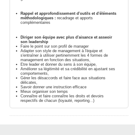
Rappel et approfondissement d'outils et d'éléments
méthodologiques :
recadrage et apports
complémentaires
Diriger son équipe avec plus d'aisance et asseoir
son leadership
Faire le point sur son profil de manager
Adapter son style de management à l'équipe et
s'entraîner à utiliser pertinemment les 4 formes de
management en fonction des situations,
Etre leader et donner du sens à son équipe,
Améliorer sa légitimité et sa crédibilité en ajustant ses
comportements,
Gérer les désaccords et faire face aux situations
délicates,
Savoir donner une instruction efficace
Mieux organiser son temps
Connaître et faire connaître les droits et devoirs
respectifs de chacun (loyauté, reporting...)
Déléguer et rendre autonome :
analyse de la
cohérence entre les objectifs, les moyens et
l'autonomie « donnée »....