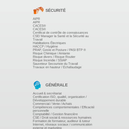
Savoir mener des entretiens individuels :
Conduire
un entretien, le structurer, détecter les besoins/attentes
SÉCURITÉ
du salarié pour stimuler sa motivation et faire passer
un message
AIPR
AIPR
CACES®
CACES®
Certificat de contrôle de connaissances
CSE/ Manager la Santé et la Sécurité au
Travail
Identification d'axes de progrès personnel et
Habilitations Électriques
construction d'un plan d'action pour développer
HACCP / Hygiène
PRAP, Geste et Posture / PASI BTP ®
ses pratiques managériales
Risque Chimique / Amiante
Risque divers / Risque Routier
Risque Incendie / SSIAP
Sauveteur Secouriste du Travail
Travaux en hauteur / Echafaudage
GÉNÉRALE
Accueil & secrétariat
Certification ISO, qualité, organisation /
Développement durable
Commercial / Vente / Achats
Compétences comportementales / Efficacité
personnelle
Comptabilité / Gestion financière
CSE / Droit social & ressources humaines
Formation de formateur, auditeur & tuteur
Internet, réseaux sociaux / communication
externe et marketing