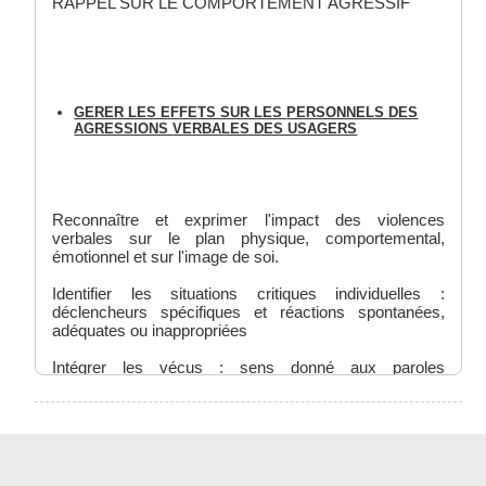
RAPPEL SUR LE COMPORTEMENT AGRESSIF
GERER LES EFFETS SUR LES
PERSONNELS DES
AGRESSIONS
VERBALES DES USAGERS
Reconnaître et exprimer l'impact des violences
verbales sur le plan physique, comportemental,
émotionnel et sur l'image de soi.
Identifier les situations critiques individuelles :
déclencheurs spécifiques et réactions spontanées,
adéquates ou inappropriées
Intégrer les vécus : sens donné aux paroles
blessantes, évaluation des actes et décisions prises,
apprentissages réalisés, reconnaissance de l'illégitimité
des attaques...
Ouvrir des perspectives d'accomplissement : définition
d'un objectif de maîtrise et potentialisation de