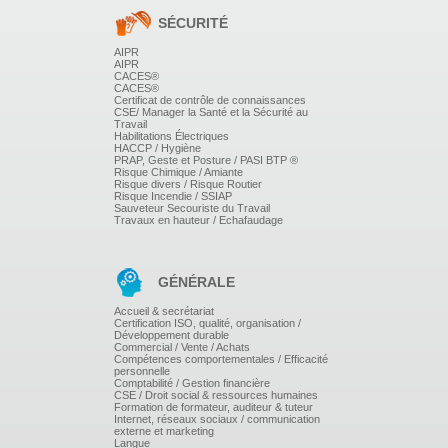
ressources personnelles
SÉCURITÉ
AIPR
AIPR
CACES®
CACES®
Certificat de contrôle de connaissances
PREVENIR L'EXPRESSION DE LA VIOLENCE
CSE/ Manager la Santé et la Sécurité au
Travail
Habilitations Électriques
HACCP / Hygiène
Comprendre et anticiper les phénomènes de colère et
PRAP, Geste et Posture / PASI BTP ®
Risque Chimique / Amiante
d'agressivité : causes, signes précurseurs,
Risque divers / Risque Routier
déclencheurs et enjeux
Risque Incendie / SSIAP
Sauveteur Secouriste du Travail
Travaux en hauteur / Echafaudage
Repérer et déminer les transactions et les modalités de
communication potentiellement explosives
Savoir se protéger et faire face avec succès au moyen
GÉNÉRALE
de stratégies mentales et corporelles.
Accueil & secrétariat
Certification ISO, qualité, organisation /
Développement durable
Commercial / Vente / Achats
Compétences comportementales / Efficacité
AVOIR LE COMPORTEMENT ADEQUAT FACE A
personnelle
DES SITUATIONS JUGEES DANGEREUSES
Comptabilité / Gestion financière
CSE / Droit social & ressources humaines
Formation de formateur, auditeur & tuteur
Internet, réseaux sociaux / communication
externe et marketing
Langue