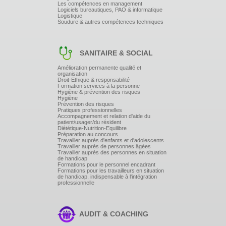
Analyser toute situation jugée dangereuse
Les compétences en management
Logiciels bureautiques, PAO & informatique
Logistique
Avoir le comportement adéquat
Soudure & autres compétences techniques
Informer, faire alerter ou alerter s'il y a lieu
Les mesures préventives :
SANITAIRE & SOCIAL
La vigilance
La discrétion
Amélioration permanente qualité et
Les équipements du lieu de travail
organisation
Droit-Ethique & responsabilité
Les consignes permanentes de prévention et de
Formation services à la personne
protection applicable chaque jour
Hygiène & prévention des risques
Les relations avec les forces de l'ordre
Hygiène
Prévention des risques
Pratiques professionnelles
Accompagnement et relation d'aide du
2ème séquence : Mise en Situation
patient/usager/du résident
Diététique-Nutrition-Equilibre
Préparation au concours
Travailler auprès d'enfants et d'adolescents
Les réactions de l'être humain face à un choc
Travailler auprès de personnes âgées
Travailler auprès des personnes en situation
émotionnel :
de handicap
Formations pour le personnel encadrant
Formations pour les travailleurs en situation
L'ensemble de cette approche se fera à partir de
de handicap, indispensable à l'intégration
témoignages vécus par l'intervenant
professionnelle
L'agression à main armée
Phase de surprise
Phase d'incompréhension
Phase de gestion psychologique de l'évènement
AUDIT & COACHING
Phase post évènementielle (relation avec les forces de