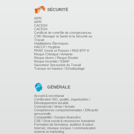
SÉCURITÉ
AIPR
AIPR
CACES®
CACES®
Certificat de contrôle de connaissances
CSE/ Manager la Santé et la Sécurité au
Travail
Habilitations Électriques
HACCP / Hygiène
PRAP, Geste et Posture / PASI BTP ®
Risque Chimique / Amiante
Risque divers / Risque Routier
Risque Incendie / SSIAP
Sauveteur Secouriste du Travail
Travaux en hauteur / Echafaudage
GÉNÉRALE
Accueil & secrétariat
Certification ISO, qualité, organisation /
Développement durable
Commercial / Vente / Achats
Compétences comportementales / Efficacité
personnelle
Comptabilité / Gestion financière
CSE / Droit social & ressources humaines
Formation de formateur, auditeur & tuteur
Internet, réseaux sociaux / communication
externe et marketing