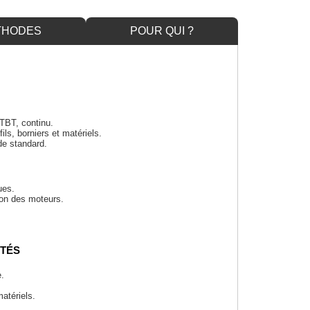
THODES
POUR QUI ?
TBT, continu.
ls, borniers et matériels.
e standard.
ues.
ion des moteurs.
ITÉS
e.
atériels.