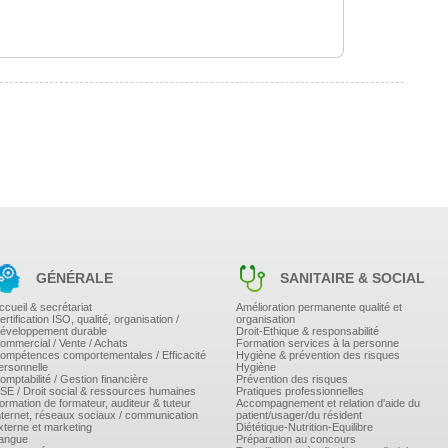
sectionneur à fusibles, relais thermique, disjoncteurs
temporisations.
ne.
ateurs, contrôleurs divers...
mité.
pécifiques, réglages, contrôle bon fonctionnement.
GÉNÉRALE
SANITAIRE & SOCIAL
t.
ccueil & secrétariat
Amélioration permanente qualité et
ertification ISO, qualité, organisation /
organisation
éveloppement durable
Droit-Ethique & responsabilité
ommercial / Vente / Achats
Formation services à la personne
ompétences comportementales / Efficacité
Hygiène & prévention des risques
ersonnelle
Hygiène
 borniers.
omptabilité / Gestion financière
Prévention des risques
SE / Droit social & ressources humaines
Pratiques professionnelles
ormation de formateur, auditeur & tuteur
Accompagnement et relation d'aide du
nternet, réseaux sociaux / communication
patient/usager/du résident
xterne et marketing
Diététique-Nutrition-Equilibre
angue
Préparation au concours
ERVO)