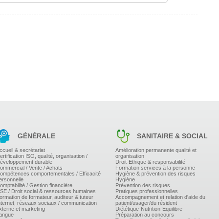
GÉNÉRALE
SANITAIRE & SOCIAL
ccueil & secrétariat
Amélioration permanente qualité et
ertification ISO, qualité, organisation /
organisation
éveloppement durable
Droit-Ethique & responsabilité
ommercial / Vente / Achats
Formation services à la personne
ompétences comportementales / Efficacité
Hygiène & prévention des risques
ersonnelle
Hygiène
omptabilité / Gestion financière
Prévention des risques
SE / Droit social & ressources humaines
Pratiques professionnelles
ormation de formateur, auditeur & tuteur
Accompagnement et relation d'aide du
nternet, réseaux sociaux / communication
patient/usager/du résident
xterne et marketing
Diététique-Nutrition-Equilibre
angue
Préparation au concours