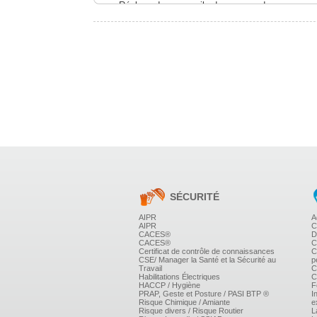
Réglage des appareils de commande
Réglage des appareils de sécurité
Dépannage
Méthodologie
Repérage des défauts de fonctionnement
SÉCURITÉ
AIPR
A
AIPR
C
CACES®
D
CACES®
C
Certificat de contrôle de connaissances
C
CSE/ Manager la Santé et la Sécurité au
p
Travail
C
Habilitations Électriques
C
HACCP / Hygiène
F
PRAP, Geste et Posture / PASI BTP ®
I
Risque Chimique / Amiante
e
Risque divers / Risque Routier
L