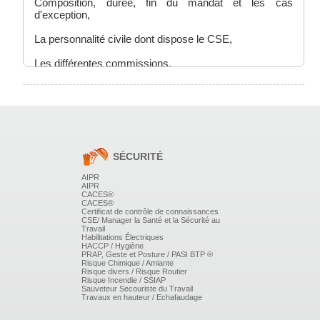
Composition, durée, fin du mandat et les cas
d'exception,
La personnalité civile dont dispose le CSE,
Les différentes commissions,
Rôles et positionnement de chacun des membres du
CSE,
Le remplacement des élus en cours de mandat,
Le statut protecteur des membres,
SÉCURITÉ
Le rôle et les missions des représentants de proximité.
AIPR
AIPR
CACES®
Les moyens de fonctionnement à la disposition du
CACES®
C.S.E
Certificat de contrôle de connaissances
La formation des membres élus,
CSE/ Manager la Santé et la Sécurité au
Travail
Habilitations Électriques
Les heures de délégation : partage, report et règles, Le
HACCP / Hygiène
règlement intérieur : outil de dialogue et de
PRAP, Geste et Posture / PASI BTP ®
Risque Chimique / Amiante
communication,
Risque divers / Risque Routier
Risque Incendie / SSIAP
Sauveteur Secouriste du Travail
Le local,
Travaux en hauteur / Echafaudage
Les déplacements,