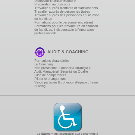
Diététique-Nutrition-Equilibre
Préparation au concours
Les compétences particulières : licenciement
Travailler auprès d'enfants et d'adolescents
économique collectif, reclassement d'un salarié déclaré
Travailler auprès de personnes âgées
inapte par le médecin du travail, etc.
Travailler auprès des personnes en situation
de handicap
Formations pour le personnel encadrant
Les missions spécifiques dans le champ de la santé,
Formations pour les travailleurs en situation
de handicap, indispensable à l'intégration
de la sécurité et des conditions de travail
professionnelle
Les missions d'enquête après accident, maladie
professionnelle ou incident majeur : quand, pourquoi et
comment ?
AUDIT & COACHING
Formations distancielles
Les inspections périodiques,
Le Coaching
Nos prestations « conseil & stratégie »
Les alertes en cas de danger grave et imminent et en
Audit Managérial, Sécurité ou Qualité
Bilan de compétences
matière de santé publique et d'environnement,
Piloter le changement
Vision partagée & cohésion d'équipe : Team
Building
Les consultations spécifiques : bilan, programme,
document unique d'évaluation des risques.
Savoir s'organiser dans l'action
L'utilisation des heures de délégation,
Les réunions préparatoires,
Les réunions : ordre du jour, PV et compte-rendu,
Le bâtiment est accessible aux personnes à