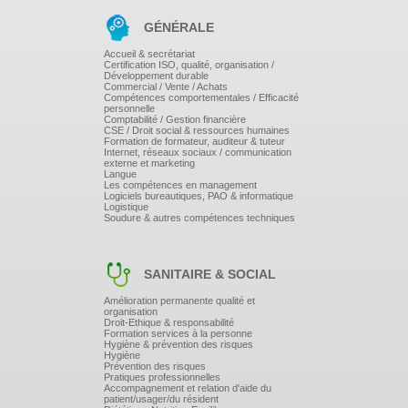
L'accès aux documents,
GÉNÉRALE
Le délit d'entrave,
Accueil & secrétariat
Certification ISO, qualité, organisation /
Développement durable
Les différents droits d'alerte,
Commercial / Vente / Achats
Compétences comportementales / Efficacité
personnelle
Le recours aux expertises et le financement.
Comptabilité / Gestion financière
CSE / Droit social & ressources humaines
Formation de formateur, auditeur & tuteur
Internet, réseaux sociaux / communication
externe et marketing
Langue
Les compétences en management
Logiciels bureautiques, PAO & informatique
Logistique
Les obligations d'information et de consultation
Soudure & autres compétences techniques
Les consultations récurrentes et ponctuelles,
Les accords-entreprise et l'agenda des consultations,
SANITAIRE & SOCIAL
La BDESSE.
Amélioration permanente qualité et
organisation
La loi Climat et ses conséquences.
Droit-Ethique & responsabilité
Formation services à la personne
Hygiène & prévention des risques
Hygiène
Prévention des risques
Les missions et prérogatives du CSE
Pratiques professionnelles
Accompagnement et relation d'aide du
La représentation des intérêts individuels et collectifs,
patient/usager/du résident