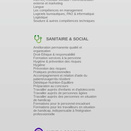
poste ARC et OXY ainsi que des éprouvettes de
externe et marketing
soudure
Langue
Après chaque soudure réalisée, contrôle par le
Les compétences en management
formateur afin de déterminer les causes des défauts
Logiciels bureautiques, PAO & informatique
Logistique
des soudures et d'apporter la solution pour les
Soudure & autres compétences techniques
supprimer
SANITAIRE & SOCIAL
Amélioration permanente qualité et
organisation
Droit-Ethique & responsabilité
Formation services à la personne
Hygiène & prévention des risques
Hygiène
Prévention des risques
Pratiques professionnelles
Accompagnement et relation d'aide du
patient/usager/du résident
Diététique-Nutrition-Equilibre
Préparation au concours
Travailler auprès d'enfants et d'adolescents
Travailler auprès de personnes âgées
Travailler auprès des personnes en situation
de handicap
Formations pour le personnel encadrant
Formations pour les travailleurs en situation
de handicap, indispensable à l'intégration
professionnelle