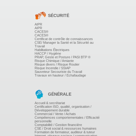
ENROBÉES ET OXYACÉTYLÉNIQUE
SÉCURITÉ
Sur tôles et tubes en Acier, Inox, Aluminium, Cuivre...
(en fonction de l'activité soudage de l'entreprise
AIPR
Possibilités que le stagiaire amène des pièces de
AIPR
l'entreprise à réparer en soudage
CACES®
CACES®
Types d'assemblages :
Certificat de contrôle de connaissances
- Angle intérieur, angle extérieur
CSE/ Manager la Santé et la Sécurité au
- Recouvrement
Travail
Habilitations Électriques
- Bout à bout
HACCP / Hygiène
PRAP, Geste et Posture / PASI BTP ®
Risque Chimique / Amiante
Positions de soudage :
Risque divers / Risque Routier
- A plat
Risque Incendie / SSIAP
- En montant
Sauveteur Secouriste du Travail
Travaux en hauteur / Echafaudage
- En corniche
GÉNÉRALE
METHODES ET MOYENS PEDAGOGIQUES
Accueil & secrétariat
Certification ISO, qualité, organisation /
Développement durable
Commercial / Vente / Achats
Compétences comportementales / Efficacité
Formation et progression individualisées
personnelle
Support de cours sur les 2 procédés remis au stagiaire
Comptabilité / Gestion financière
Démonstrations pratiques du formateur
CSE / Droit social & ressources humaines
Mise à disposition par soudeur d'une cabine équipée de
Formation de formateur, auditeur & tuteur
Internet, réseaux sociaux / communication