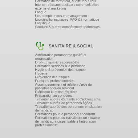
Formation de formateur, auditeur & tuteur
Internet, réseaux sociaux / communication
externe et marketing
Langue
Les compétences en management
Logiciels bureautiques, PAO & informatique
Logistique
Soudure & autres compétences techniques
SANITAIRE & SOCIAL
Amélioration permanente qualité et
organisation
Droit-Ethique & responsabilité
Formation services à la personne
Hygiène & prévention des risques
Hygiène
Prévention des risques
Pratiques professionnelles
Accompagnement et relation d'aide du
patient/usager/du résident
Diététique-Nutrition-Equilibre
Préparation au concours
Travailler auprès d'enfants et d'adolescents
Travailler auprès de personnes âgées
Travailler auprès des personnes en situation
de handicap
Formations pour le personnel encadrant
Formations pour les travailleurs en situation
de handicap, indispensable à l'intégration
professionnelle