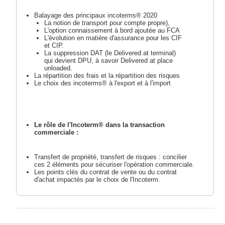
Balayage des principaux incoterms
®
2020
La notion de transport pour compte propre),
L'option connaissement à bord ajoutée au FCA
L'évolution en matière d'assurance pour les CIF
et CIP.
La suppression DAT (le Delivered at terminal)
qui devient DPU, à savoir Delivered at place
unloaded.
La répartition des frais et la répartition des risques
Le choix des incoterms
®
à l'export et à l'import
Le rôle de l'Incoterm
®
dans la transaction
commerciale :
Transfert de propriété, transfert de risques : concilier
ces 2 éléments pour sécuriser l'opération commerciale.
Les points clés du contrat de vente ou du contrat
d'achat impactés par le choix de l'Incoterm.
L'incidence du choix de l'Incoterm
®
sur le plan
logistique &
documentaire :