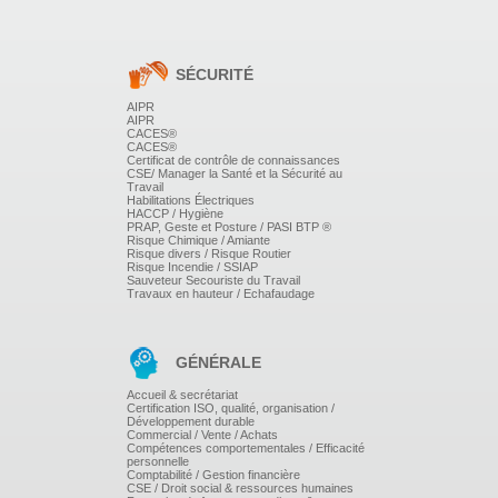
Bref rappel du mécanisme de la remise documentaire
SÉCURITÉ
et du crédit documentaire
Quel Incoterm
®
2020 utiliser selon le moyen de
AIPR
transport ?
AIPR
Quels documents fournir selon l'Incoterm
®
choisi ?
CACES®
L'Incoterm
®
et le moyen de paiement.
CACES®
Certificat de contrôle de connaissances
CSE/ Manager la Santé et la Sécurité au
Travail
Habilitations Électriques
HACCP / Hygiène
PRAP, Geste et Posture / PASI BTP ®
Mise en oeuvre avec le jeu « INCOGAME
®2020
» :
Risque Chimique / Amiante
Risque divers / Risque Routier
Maitriser les incoterms ».
Risque Incendie / SSIAP
Sauveteur Secouriste du Travail
Il s'agit d'un jeu d'entreprise permettant aux participants
Travaux en hauteur / Echafaudage
de se mettre en situation d'acheteur ou de vendeur
international en « jouant des situations ».
GÉNÉRALE
Accueil & secrétariat
Certification ISO, qualité, organisation /
Développement durable
Commercial / Vente / Achats
Compétences comportementales / Efficacité
personnelle
Comptabilité / Gestion financière
CSE / Droit social & ressources humaines