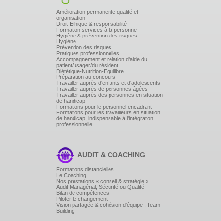
Amélioration permanente qualité et
organisation
Droit-Ethique & responsabilité
Formation services à la personne
Hygiène & prévention des risques
Hygiène
Prévention des risques
Pratiques professionnelles
Accompagnement et relation d'aide du
patient/usager/du résident
Diététique-Nutrition-Equilibre
Préparation au concours
Travailler auprès d'enfants et d'adolescents
Travailler auprès de personnes âgées
Travailler auprès des personnes en situation
de handicap
Formations pour le personnel encadrant
Formations pour les travailleurs en situation
de handicap, indispensable à l'intégration
professionnelle
AUDIT & COACHING
Formations distancielles
Le Coaching
Nos prestations « conseil & stratégie »
Audit Managérial, Sécurité ou Qualité
Bilan de compétences
Piloter le changement
Vision partagée & cohésion d'équipe : Team
Building