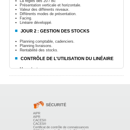
La règles des 20 / 80.
Présentation verticale et horizontale.
Valeur des différents niveaux.
Différents modes de présentation.
Facing.
Linéaire développé.
JOUR 2 : GESTION DES STOCKS
Planning comptable, cadenciers.
Planning livraisons.
Rentabilité des stocks.
CONTRÔLE DE L'UTILISATION DU LINÉAIRE
Marge brute.
Stock moyen.
Bénéfice brut.
Taux de rotation des stocks.
Taux de marge.
Ratios de productivité du linéaire, de rentabilité du
linéaire.
Exploitation des résultats et limites des études de
rentabilité.
SÉCURITÉ
JOUR 3 : CONNAISSANCE ET UTILISATION
AIPR
AIPR
DES PROMOTIONS
CACES®
CACES®
Certificat de contrôle de connaissances
Les différentes techniques.