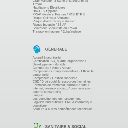
CSE/ Manager la Santé et la Sécurité au
Part des promotions dans le chiffre d'affaire.
Travail
Habilitations Électriques
Contrôle des résultats.
HACCP / Hygiène
Organisation des promotions.
PRAP, Geste et Posture / PASI BTP ®
Animation du magasin, du rayon, du linéaire.
Risque Chimique / Amiante
Risque divers / Risque Routier
Risque Incendie / SSIAP
Sauveteur Secouriste du Travail
Travaux en hauteur / Echafaudage
GÉNÉRALE
Accueil & secrétariat
Certification ISO, qualité, organisation /
Développement durable
Commercial / Vente / Achats
Compétences comportementales / Efficacité
personnelle
Comptabilité / Gestion financière
CSE / Droit social & ressources humaines
Formation de formateur, auditeur & tuteur
Internet, réseaux sociaux / communication
externe et marketing
Langue
Les compétences en management
Logiciels bureautiques, PAO & informatique
Logistique
Soudure & autres compétences techniques
SANITAIRE & SOCIAL