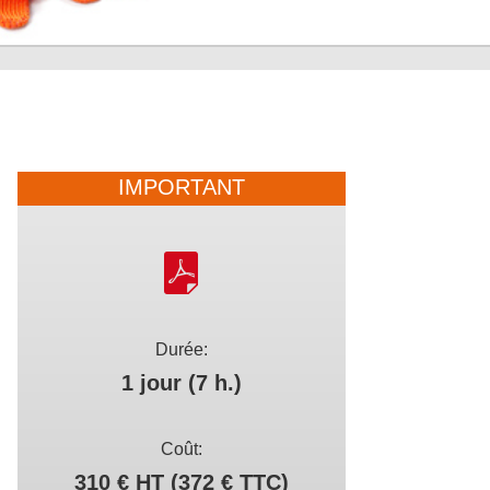
IMPORTANT
Durée:
1 jour (7 h.)
Coût:
310 € HT (372 € TTC)