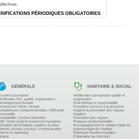
ollectives.
ÉRIFICATIONS PÉRIODIQUES OBLIGATOIRES
es).
ectifs.
QUE
 fonction de l'existant.
GÉNÉRALE
SANITAIRE & SOCIAL
ccueil & secrétariat
Amélioration permanente qualité et
ertification ISO, qualité, organisation /
organisation
E TRAVAIL
éveloppement durable
Droit-Ethique & responsabilité
ommercial / Vente / Achats
Formation services à la personne
ompétences comportementales / Efficacité
Hygiène & prévention des risques
oulent - la notion de criticité.
ersonnelle
Hygiène
omptabilité / Gestion financière
Prévention des risques
SE / Droit social & ressources humaines
Pratiques professionnelles
la tâche
ormation de formateur, auditeur & tuteur
Accompagnement et relation d'aide du
nternet, réseaux sociaux / communication
patient/usager/du résident
xterne et marketing
Diététique-Nutrition-Equilibre
angue
Préparation au concours