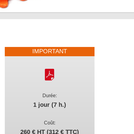
IMPORTANT
Durée:
1 jour (7 h.)
Coût:
260 € HT (312 € TTC)