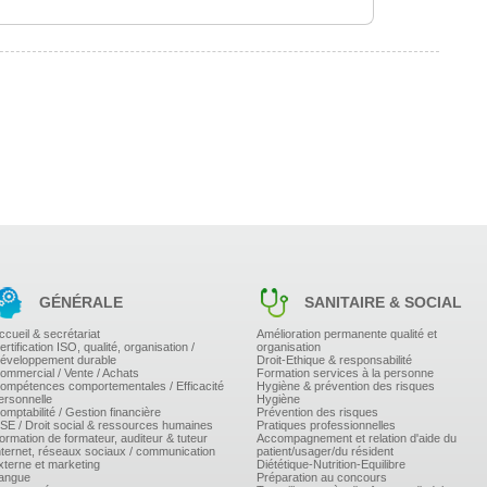
sistance en fonction du résultat de la vidéo.
 leur carte d'identité (origine, risques associés...).
GÉNÉRALE
SANITAIRE & SOCIAL
ccueil & secrétariat
Amélioration permanente qualité et
ertification ISO, qualité, organisation /
organisation
éveloppement durable
Droit-Ethique & responsabilité
ommercial / Vente / Achats
Formation services à la personne
ompétences comportementales / Efficacité
Hygiène & prévention des risques
ersonnelle
Hygiène
omptabilité / Gestion financière
Prévention des risques
SE / Droit social & ressources humaines
Pratiques professionnelles
ormation de formateur, auditeur & tuteur
Accompagnement et relation d'aide du
nternet, réseaux sociaux / communication
patient/usager/du résident
xterne et marketing
Diététique-Nutrition-Equilibre
angue
Préparation au concours