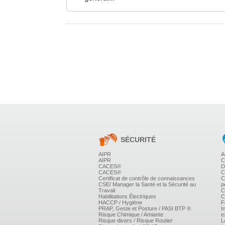
Tous les thèmes sont abordés avec plus ou moins d'in
Les principaux germes pathogènes sont présentés, avec
SÉCURITÉ
AIPR
A
AIPR
C
CACES®
D
CACES®
C
Certificat de contrôle de connaissances
C
CSE/ Manager la Santé et la Sécurité au
p
Travail
C
Habilitations Électriques
C
HACCP / Hygiène
F
PRAP, Geste et Posture / PASI BTP ®
I
Risque Chimique / Amiante
e
Risque divers / Risque Routier
L