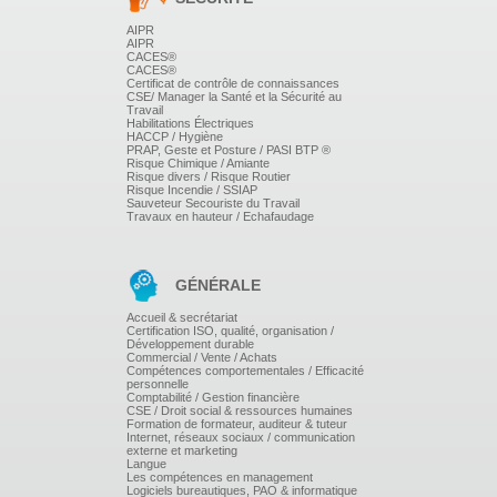
conduite à tenir.
AIPR
AIPR
La responsabilité civile, pénale et administrative.
CACES®
CACES®
Certificat de contrôle de connaissances
Le suivi des installations
CSE/ Manager la Santé et la Sécurité au
Travail
La tenue d'un carnet de suivi.
Habilitations Électriques
HACCP / Hygiène
PRAP, Geste et Posture / PASI BTP ®
Localisation, prélèvement, analyses et
Risque Chimique / Amiante
interprétation.
Risque divers / Risque Routier
Risque Incendie / SSIAP
Sauveteur Secouriste du Travail
Contrôle régulier de l'entretien du matériel.
Travaux en hauteur / Echafaudage
GÉNÉRALE
Accueil & secrétariat
Certification ISO, qualité, organisation /
Développement durable
Commercial / Vente / Achats
Compétences comportementales / Efficacité
personnelle
Comptabilité / Gestion financière
CSE / Droit social & ressources humaines
Formation de formateur, auditeur & tuteur
Internet, réseaux sociaux / communication
externe et marketing
Langue
Les compétences en management
Logiciels bureautiques, PAO & informatique