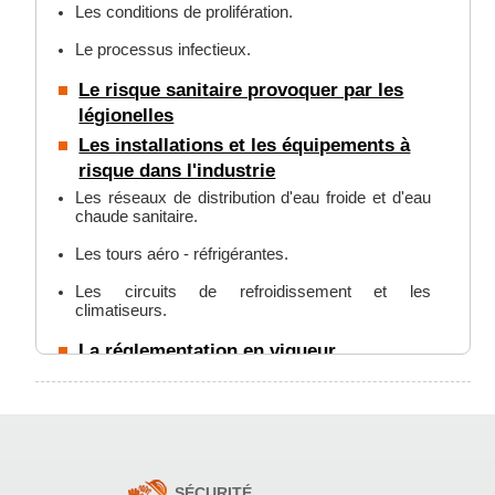
Les conditions de prolifération.
Le processus infectieux.
Le risque sanitaire provoquer par les
légionelles
Les installations et les équipements à
risque dans l'industrie
Les réseaux de distribution d'eau froide et d'eau
chaude sanitaire.
Les tours aéro - réfrigérantes.
Les circuits de refroidissement et les
climatiseurs.
La réglementation en vigueur
Les textes applicables.
Déclaration obligatoire.
Signalement et réseaux.
Résultats microbiologiques : interprétation et
SÉCURITÉ