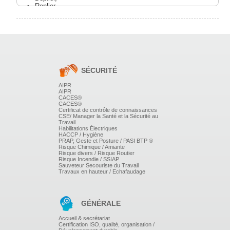
Replier,
Entreposer les PTE selon la procédure définie par le
fabricant,
Exploiter un plan de calepinage
Et équiper les PTE des composants et dispositifs
prévus sur le plan de calepinage.
SÉCURITÉ
LES DIFFÉRENTS TYPES DE PTE ET
AIPR
AIPR
TERMINOLOGIE
CACES®
CACES®
Certificat de contrôle de connaissances
CSE/ Manager la Santé et la Sécurité au
Travail
Habilitations Électriques
HACCP / Hygiène
LES RÉSERVATIONS DANS LES
PRAP, Geste et Posture / PASI BTP ®
Risque Chimique / Amiante
OUVRAGES BÉTON ARMÉ :
Risque divers / Risque Routier
Risque Incendie / SSIAP
Sauveteur Secouriste du Travail
Travaux en hauteur / Echafaudage
Les plans de calepinage,
Les dimensions standards,
Les contraintes dues aux ouvertures,
GÉNÉRALE
Accueil & secrétariat
Certification ISO, qualité, organisation /