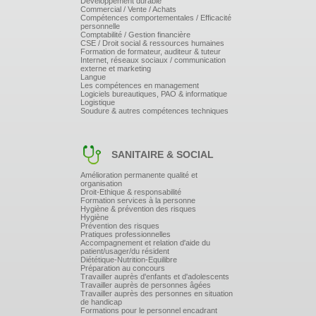
Développement durable
LA PRÉPARATION DES PTE AU SOL :
Commercial / Vente / Achats
Compétences comportementales / Efficacité
personnelle
Comptabilité / Gestion financière
Les Pares chutes,
CSE / Droit social & ressources humaines
Les barres anti renversement,
Formation de formateur, auditeur & tuteur
Les T d'allongement,
Internet, réseaux sociaux / communication
externe et marketing
Le traitement des abouts.
Langue
Les compétences en management
Logiciels bureautiques, PAO & informatique
Logistique
Soudure & autres compétences techniques
LE MODE OPÉRATOIRE DE POSE
SANITAIRE & SOCIAL
Amélioration permanente qualité et
LE MODE OPÉRATOIRE DE DÉPOSE
organisation
Droit-Ethique & responsabilité
Formation services à la personne
Hygiène & prévention des risques
Hygiène
Prévention des risques
Pratiques professionnelles
LE STOCKAGE ET LES VÉRIFICATIONS
Accompagnement et relation d'aide du
patient/usager/du résident
USUELLES
Diététique-Nutrition-Equilibre
Préparation au concours
Travailler auprès d'enfants et d'adolescents
Travailler auprès de personnes âgées
Travailler auprès des personnes en situation
de handicap
Formations pour le personnel encadrant