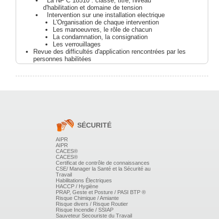
 ​
La NF C 18510 : classe, titre, niveau
d'habilitation et domaine de tension
​
Intervention sur une installation electrique
L'Organisation de chaque intervention
Les manoeuvres, le rôle de chacun
La condamnation, la consignation
Les verrouillages
Revue des difficultés d'application rencontrées par les
personnes habilitées
Conduite à tenir en cas d'incident ou d'accident
d'origine électrique
Travaux Pratiques
Rappels pratiques du rôle et du fonctionnement de
l'appareillage et des protections
SÉCURITÉ
Mise en oeuvre des EPI.
AIPR
AIPR
Contrôle des connaissances théoriques et
CACES®
CACES®
pratiques
Certificat de contrôle de connaissances
CSE/ Manager la Santé et la Sécurité au
Travail
Habilitations Électriques
HACCP / Hygiène
PRAP, Geste et Posture / PASI BTP ®
Risque Chimique / Amiante
Risque divers / Risque Routier
Risque Incendie / SSIAP
Sauveteur Secouriste du Travail