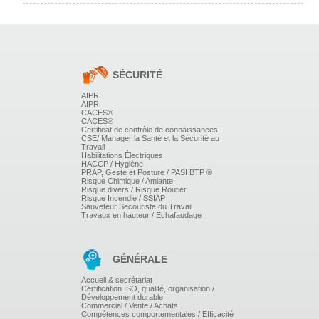
Anticiper les situations potentiellement dangereuses.
Les documents nécessaires sur un chantier.
Les éléments de réseaux visibles sur le terrain.
Les travaux sans tranchées.
Que faire en cas d'endommagement (La règle des 4A).
SÉCURITÉ
PRÉPARATION À L'EXAMEN.
AIPR
AIPR
CACES®
CACES®
Certificat de contrôle de connaissances
Test théorique.
CSE/ Manager la Santé et la Sécurité au
Travail
Evaluation sous forme de QCM officiel
Habilitations Électriques
HACCP / Hygiène
réalisée sur le site du Ministère de la
PRAP, Geste et Posture / PASI BTP ®
Risque Chimique / Amiante
Transition Ecologique et Solidaire (MTES).
Risque divers / Risque Routier
Risque Incendie / SSIAP
Le guichet unique.
Sauveteur Secouriste du Travail
Travaux en hauteur / Echafaudage
Synthèse et bilan de la formation.
GÉNÉRALE
Accueil & secrétariat
Certification ISO, qualité, organisation /
Développement durable
Commercial / Vente / Achats
Compétences comportementales / Efficacité