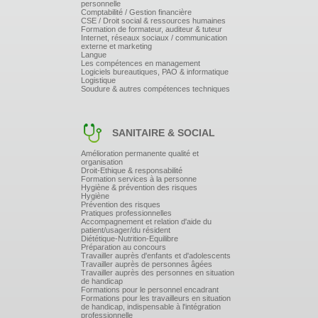
personnelle
Comptabilité / Gestion financière
CSE / Droit social & ressources humaines
Formation de formateur, auditeur & tuteur
Internet, réseaux sociaux / communication
externe et marketing
Langue
Les compétences en management
Logiciels bureautiques, PAO & informatique
Logistique
Soudure & autres compétences techniques
SANITAIRE & SOCIAL
Amélioration permanente qualité et
organisation
Droit-Ethique & responsabilité
Formation services à la personne
Hygiène & prévention des risques
Hygiène
Prévention des risques
Pratiques professionnelles
Accompagnement et relation d'aide du
patient/usager/du résident
Diététique-Nutrition-Equilibre
Préparation au concours
Travailler auprès d'enfants et d'adolescents
Travailler auprès de personnes âgées
Travailler auprès des personnes en situation
de handicap
Formations pour le personnel encadrant
Formations pour les travailleurs en situation
de handicap, indispensable à l'intégration
professionnelle