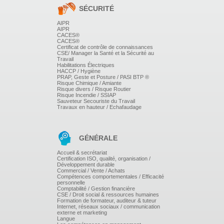
- Quel volume retenir ?
SÉCURITÉ
- Pourquoi privilégier des indicateurs de non qualité ?
Transformer les indicateurs en indices qualité
AIPR
Définir un indicateur global pour mesurer les écarts
AIPR
entre chaque édition du tableau de bord
CACES®
CACES®
Exercice : Analyse commentée d'exemples
Certificat de contrôle de connaissances
d'indicateurs
CSE/ Manager la Santé et la Sécurité au
Travail
COMMENT EXPLOITER AU MIEUX CES
Habilitations Électriques
HACCP / Hygiène
OUTILS ?
PRAP, Geste et Posture / PASI BTP ®
Risque Chimique / Amiante
Risque divers / Risque Routier
Le tableau de bord : un outil de gestion de la qualité
Risque Incendie / SSIAP
Sauveteur Secouriste du Travail
Le suivi à mettre en place
Travaux en hauteur / Echafaudage
- Continu ou Discontinu
- Les modalités de diffusion
- Fréquence du recueil et de la réactualisation
L'interprétation du tableau de bord
GÉNÉRALE
- Quand convient-il de réagir ?
- Evaluer les causes de variation d'un indicateur
Accueil & secrétariat
et définir les seuils critiques
Certification ISO, qualité, organisation /
- De l'analyse au plan d'actions : quelles
Développement durable
actions correctives décider en conséquence ?
Commercial / Vente / Achats
Compétences comportementales / Efficacité
Réalisation de tableaux de bord et choix d'indicateurs.
personnelle
Comptabilité / Gestion financière
CSE / Droit social & ressources humaines
Formation de formateur, auditeur & tuteur
Internet, réseaux sociaux / communication
externe et marketing
Langue