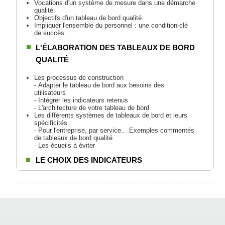
Vocations d'un système de mesure dans une démarche
qualité.
Objectifs d'un tableau de bord qualité.
Impliquer l'ensemble du personnel : une condition-clé
de succès.
L'ÉLABORATION DES TABLEAUX DE BORD
QUALITÉ
Les processus de construction
- Adapter le tableau de bord aux besoins des
utilisateurs
- Intégrer les indicateurs retenus
- L'architecture de votre tableau de bord
Les différents systèmes de tableaux de bord et leurs
spécificités :
- Pour l'entreprise, par service.. .Exemples commentés
de tableaux de bord qualité
- Les écueils à éviter
LE CHOIX DES INDICATEURS
Caractéristiques d'un indicateur qualité
- Typologie : qualitatif, quantitatif, financier,
de processus, de performance...
- Autres dénominations d'un indicateur
- Qu'est-ce qu'un bon indicateur ? Les
qualités attendues
Méthodologie de sélection des indicateurs qualité