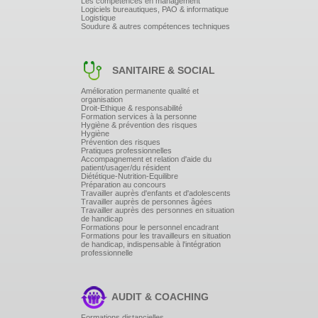
Les compétences en management
Logiciels bureautiques, PAO & informatique
Logistique
Soudure & autres compétences techniques
SANITAIRE & SOCIAL
Amélioration permanente qualité et
organisation
Droit-Ethique & responsabilité
Formation services à la personne
Hygiène & prévention des risques
Hygiène
Prévention des risques
Pratiques professionnelles
Accompagnement et relation d'aide du
patient/usager/du résident
Diététique-Nutrition-Equilibre
Préparation au concours
Travailler auprès d'enfants et d'adolescents
Travailler auprès de personnes âgées
Travailler auprès des personnes en situation
de handicap
Formations pour le personnel encadrant
Formations pour les travailleurs en situation
de handicap, indispensable à l'intégration
professionnelle
AUDIT & COACHING
Formations distancielles