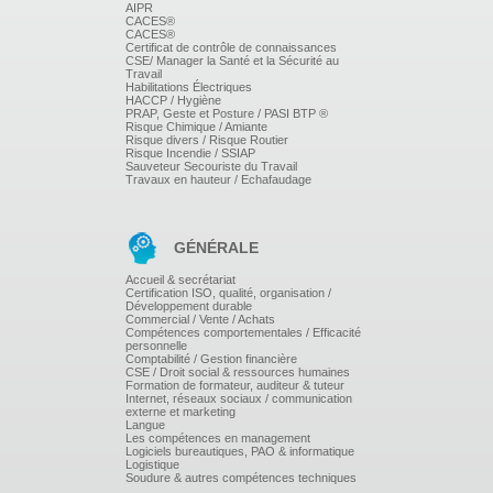
AIPR
Rechercher le lieu de passage le moins dangereux ou
CACES®
le moins fréquenté
CACES®
Rechercher les horaires les plus favorables
Certificat de contrôle de connaissances
Accroitre le vigilance
CSE/ Manager la Santé et la Sécurité au
Travail
Utiliser les itinéraires les moins risqués
Habilitations Électriques
Utiliser les passages piétons lorsqu'ils existent
HACCP / Hygiène
PRAP, Geste et Posture / PASI BTP ®
ET TOUJOURS ANALYSER LE RISQUE.
Risque Chimique / Amiante
Risque divers / Risque Routier
Risque Incendie / SSIAP
Sauveteur Secouriste du Travail
Travaux en hauteur / Echafaudage
GÉNÉRALE
Accueil & secrétariat
Certification ISO, qualité, organisation /
Développement durable
Commercial / Vente / Achats
Compétences comportementales / Efficacité
personnelle
Comptabilité / Gestion financière
CSE / Droit social & ressources humaines
Formation de formateur, auditeur & tuteur
Internet, réseaux sociaux / communication
externe et marketing
Langue
Les compétences en management
Logiciels bureautiques, PAO & informatique
Logistique
Soudure & autres compétences techniques