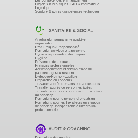
Les compétences en management
Logiciels bureautiques, PAO & informatique
Logistique
Soudure & autres compétences techniques
SANITAIRE & SOCIAL
Amélioration permanente qualité et
organisation
Droit-Ethique & responsabilité
Formation services à la personne
Hygiène & prévention des risques
Hygiène
Prévention des risques
Pratiques professionnelles
Accompagnement et relation d'aide du
patient/usager/du résident
Diététique-Nutrition-Equilibre
Préparation au concours
Travailler auprès d'enfants et d'adolescents
Travailler auprès de personnes âgées
Travailler auprès des personnes en situation
de handicap
Formations pour le personnel encadrant
Formations pour les travailleurs en situation
de handicap, indispensable à l'intégration
professionnelle
AUDIT & COACHING
Formations distancielles