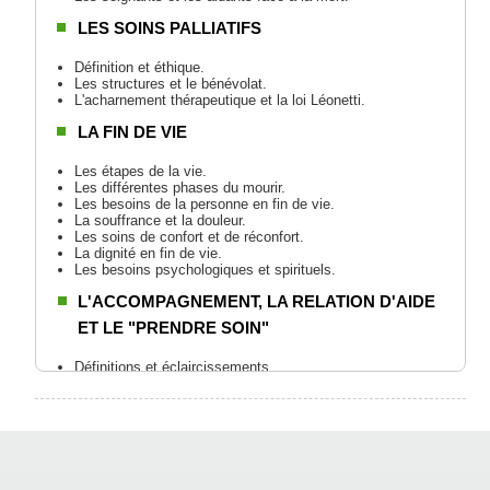
LES SOINS PALLIATIFS
Définition et éthique.
Les structures et le bénévolat.
L'acharnement thérapeutique et la loi Léonetti.
LA FIN DE VIE
Les étapes de la vie.
Les différentes phases du mourir.
Les besoins de la personne en fin de vie.
La souffrance et la douleur.
Les soins de confort et de réconfort.
La dignité en fin de vie.
Les besoins psychologiques et spirituels.
L'ACCOMPAGNEMENT, LA RELATION D'AIDE
ET LE "PRENDRE SOIN"
Définitions et éclaircissements.
Le rôle du soignant et la juste distance.
La communication non verbale.
Le toucher et les 5 sens.
La personne « choisie » par le mourant.
LE DEUIL ET SES ÉTAPES